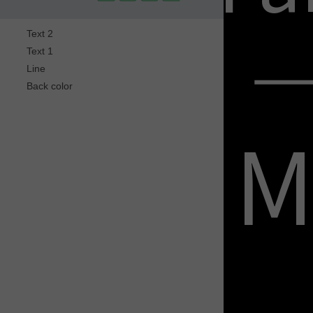
Text 2
Text 1
Line
Back color
M