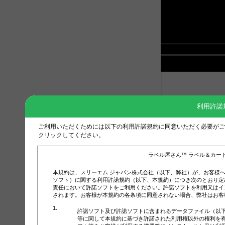
利用許諾
ご利用いただくためには以下の利用許諾規約に同意いただく必要がご
クリックしてください。
ラベル屋さん™ ラベル＆カー
本規約は、スリーエム ジャパン株式会社（以下、弊社）が、お客様
ソフト）に関する利用許諾規約（以下、本規約）につき次のとおり定
責任において許諾ソフトをご利用ください。許諾ソフトを利用又はイ
されます。お客様が本規約の各条項に同意されない場合、弊社はお客
許諾ソフト及び許諾ソフトに含まれるデータファイル（以
等に関して本規約に基づき許諾された利用権以外の権利を