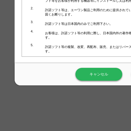
フト等をお客様が利用する機器等にインストールし又は利
許諾ソフト等は、エーワン製品ご利用のために提供されて
固くお断りします。
許諾ソフト等は日本国内のみでご利用下さい。
お客様は、許諾ソフト等の利用に際し、日本国内外の著作
す。
許諾ソフト等の複製、改変、再配布、販売、またはリバー
す。
ラベル屋さん™ソフトウェアのホームページ（
https://www.
用しないで下さい。記載されている動作環境以外では許諾
キャンセル
弊社が取得・保有するお客様の個人情報の利用等につきま
について」（URL:
https://www.3mcompany.jp/3M/ja_JP/comp
弊社では弊社の商品・サービスの開発及び改善のために、
よる許諾ソフト等の起動、用紙・テンプレート、印刷枚数
履歴情報）を収集しています。履歴情報にはお客様個人を
定され得る情報として利用することはありません。履歴情
改善のためにのみ使用されます。それ以外の目的で使用さ
弊社は、以下の事項を保証いたしかねます。
①許諾ソフト等が正常にインストールまたは使用できるこ
②許諾ソフト等がエラー・バグ等の不具合がないこと
③許諾ソフト等が特定の要求を満たすこと、許諾ソフト等