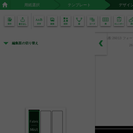
用紙選択
テンプレート
デザイ
02
01
品番:26013 フォ
編集面の切り替え
2
Fabric
Mist