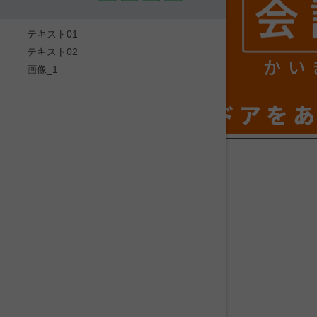
テキスト01
テキスト02
かい
画像_1
ドアを