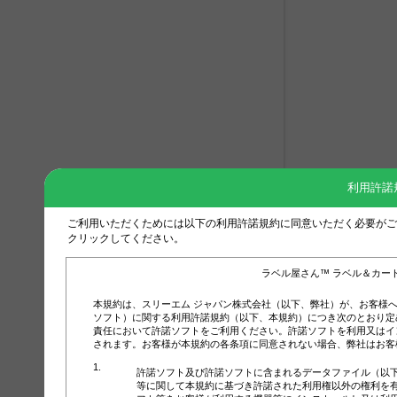
利用許諾
ご利用いただくためには以下の利用許諾規約に同意いただく必要がご
クリックしてください。
ラベル屋さん™ ラベル＆カー
本規約は、スリーエム ジャパン株式会社（以下、弊社）が、お客様
ソフト）に関する利用許諾規約（以下、本規約）につき次のとおり定
責任において許諾ソフトをご利用ください。許諾ソフトを利用又はイ
されます。お客様が本規約の各条項に同意されない場合、弊社はお客
許諾ソフト及び許諾ソフトに含まれるデータファイル（以
等に関して本規約に基づき許諾された利用権以外の権利を