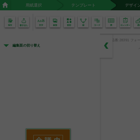
用紙選択
テンプレート
デザイ
02
01
品番:28391 フォー
編集面の切り替え