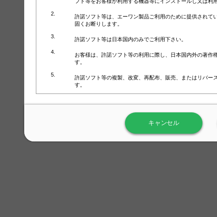
フト等をお客様が利用する機器等にインストールし又は利
許諾ソフト等は、エーワン製品ご利用のために提供されて
固くお断りします。
許諾ソフト等は日本国内のみでご利用下さい。
お客様は、許諾ソフト等の利用に際し、日本国内外の著作
す。
許諾ソフト等の複製、改変、再配布、販売、またはリバー
す。
ラベル屋さん™ソフトウェアのホームページ（
https://www.
用しないで下さい。記載されている動作環境以外では許諾
キャンセル
弊社が取得・保有するお客様の個人情報の利用等につきま
について」（URL:
https://www.3mcompany.jp/3M/ja_JP/comp
弊社では弊社の商品・サービスの開発及び改善のために、
よる許諾ソフト等の起動、用紙・テンプレート、印刷枚数
履歴情報）を収集しています。履歴情報にはお客様個人を
定され得る情報として利用することはありません。履歴情
改善のためにのみ使用されます。それ以外の目的で使用さ
弊社は、以下の事項を保証いたしかねます。
①許諾ソフト等が正常にインストールまたは使用できるこ
②許諾ソフト等がエラー・バグ等の不具合がないこと
③許諾ソフト等が特定の要求を満たすこと、許諾ソフト等