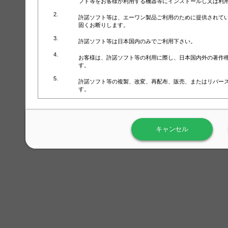
フト等をお客様が利用する機器等にインストールし又は利
許諾ソフト等は、エーワン製品ご利用のために提供されて
固くお断りします。
許諾ソフト等は日本国内のみでご利用下さい。
お客様は、許諾ソフト等の利用に際し、日本国内外の著作
す。
許諾ソフト等の複製、改変、再配布、販売、またはリバー
す。
ラベル屋さん™ソフトウェアのホームページ（
https://www.
用しないで下さい。記載されている動作環境以外では許諾
キャンセル
弊社が取得・保有するお客様の個人情報の利用等につきま
について」（URL:
https://www.3mcompany.jp/3M/ja_JP/comp
弊社では弊社の商品・サービスの開発及び改善のために、
よる許諾ソフト等の起動、用紙・テンプレート、印刷枚数
履歴情報）を収集しています。履歴情報にはお客様個人を
定され得る情報として利用することはありません。履歴情
改善のためにのみ使用されます。それ以外の目的で使用さ
弊社は、以下の事項を保証いたしかねます。
①許諾ソフト等が正常にインストールまたは使用できるこ
②許諾ソフト等がエラー・バグ等の不具合がないこと
③許諾ソフト等が特定の要求を満たすこと、許諾ソフト等