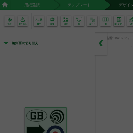
用紙選択
テンプレート
デザイ
02
01
品番:28416 フォー
編集面の切り替え