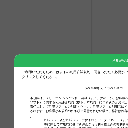
利用許諾
ご利用いただくためには以下の利用許諾規約に同意いただく必要がご
クリックしてください。
ラベル屋さん™ ラベル＆カー
本規約は、スリーエム ジャパン株式会社（以下、弊社）が、お客様
ソフト）に関する利用許諾規約（以下、本規約）につき次のとおり定
責任において許諾ソフトをご利用ください。許諾ソフトを利用又はイ
されます。お客様が本規約の各条項に同意されない場合、弊社はお客
許諾ソフト及び許諾ソフトに含まれるデータファイル（以
等に関して本規約に基づき許諾された利用権以外の権利を