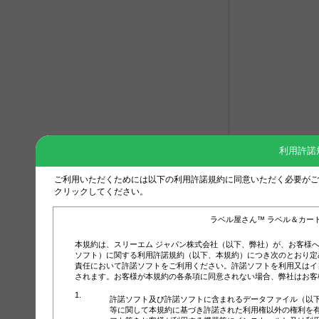
利用許諾
ご利用いただくためには以下の利用許諾規約に同意いただく必要がご
クリックしてください。
ラベル屋さん™ ラベル＆カー
本規約は、スリーエム ジャパン株式会社（以下、弊社）が、お客様
ソフト）に関する利用許諾規約（以下、本規約）につき次のとおり定
責任において許諾ソフトをご利用ください。許諾ソフトを利用又はイ
されます。お客様が本規約の各条項に同意されない場合、弊社はお客
許諾ソフト及び許諾ソフトに含まれるデータファイル（以
等に関して本規約に基づき許諾された利用権以外の権利を