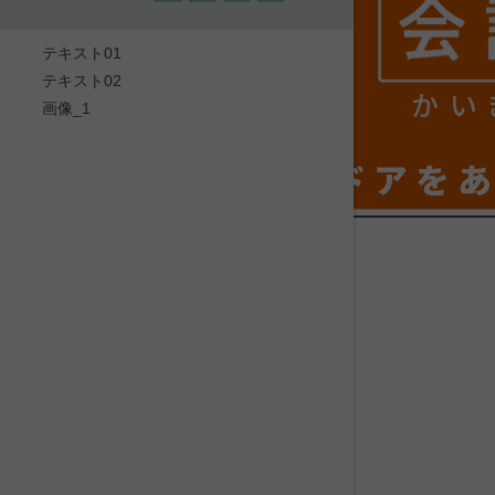
テキスト01
テキスト02
かい
画像_1
ドアを