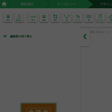
用紙選択
テンプレート
デザイ
02
01
品番:28426 フォー
編集面の切り替え