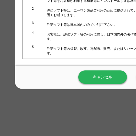
フト等をお客様が利用する機器等にインストールし又は利
許諾ソフト等は、エーワン製品ご利用のために提供されて
固くお断りします。
許諾ソフト等は日本国内のみでご利用下さい。
お客様は、許諾ソフト等の利用に際し、日本国内外の著作
す。
許諾ソフト等の複製、改変、再配布、販売、またはリバー
す。
ラベル屋さん™ソフトウェアのホームページ（
https://www.
用しないで下さい。記載されている動作環境以外では許諾
キャンセル
弊社が取得・保有するお客様の個人情報の利用等につきま
について」（URL:
https://www.3mcompany.jp/3M/ja_JP/comp
弊社では弊社の商品・サービスの開発及び改善のために、
よる許諾ソフト等の起動、用紙・テンプレート、印刷枚数
履歴情報）を収集しています。履歴情報にはお客様個人を
定され得る情報として利用することはありません。履歴情
改善のためにのみ使用されます。それ以外の目的で使用さ
弊社は、以下の事項を保証いたしかねます。
①許諾ソフト等が正常にインストールまたは使用できるこ
②許諾ソフト等がエラー・バグ等の不具合がないこと
③許諾ソフト等が特定の要求を満たすこと、許諾ソフト等