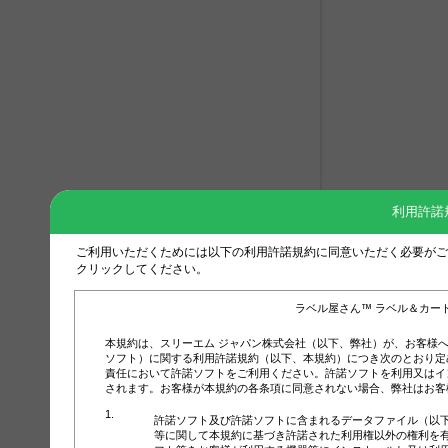
利用許諾
ご利用いただくためには以下の利用許諾規約に同意いただく必要がご
クリックしてください。
ラベル屋さん™ ラベル＆カー
本規約は、スリーエム ジャパン株式会社（以下、弊社）が、お客様
ソフト）に関する利用許諾規約（以下、本規約）につき次のとおり定
責任において許諾ソフトをご利用ください。許諾ソフトを利用又はイ
されます。お客様が本規約の各条項に同意されない場合、弊社はお客
許諾ソフト及び許諾ソフトに含まれるデータファイル（以
等に関して本規約に基づき許諾された利用権以外の権利を