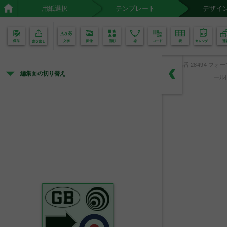
用紙選択
テンプレート
デザイ
02
01
品番:28494 フォ
編集面の切り替え
ール