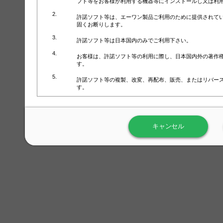
フト等をお客様が利用する機器等にインストールし又は利
許諾ソフト等は、エーワン製品ご利用のために提供されて
固くお断りします。
許諾ソフト等は日本国内のみでご利用下さい。
お客様は、許諾ソフト等の利用に際し、日本国内外の著作
す。
許諾ソフト等の複製、改変、再配布、販売、またはリバー
す。
ラベル屋さん™ソフトウェアのホームページ（
https://www.
用しないで下さい。記載されている動作環境以外では許諾
キャンセル
弊社が取得・保有するお客様の個人情報の利用等につきま
について」（URL:
https://www.3mcompany.jp/3M/ja_JP/comp
弊社では弊社の商品・サービスの開発及び改善のために、
よる許諾ソフト等の起動、用紙・テンプレート、印刷枚数
履歴情報）を収集しています。履歴情報にはお客様個人を
定され得る情報として利用することはありません。履歴情
改善のためにのみ使用されます。それ以外の目的で使用さ
弊社は、以下の事項を保証いたしかねます。
①許諾ソフト等が正常にインストールまたは使用できるこ
②許諾ソフト等がエラー・バグ等の不具合がないこと
③許諾ソフト等が特定の要求を満たすこと、許諾ソフト等