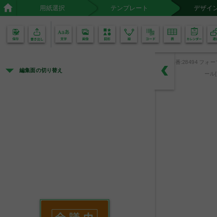
用紙選択
テンプレート
デザイ
02
01
品番:28494 フォ
編集面の切り替え
ール