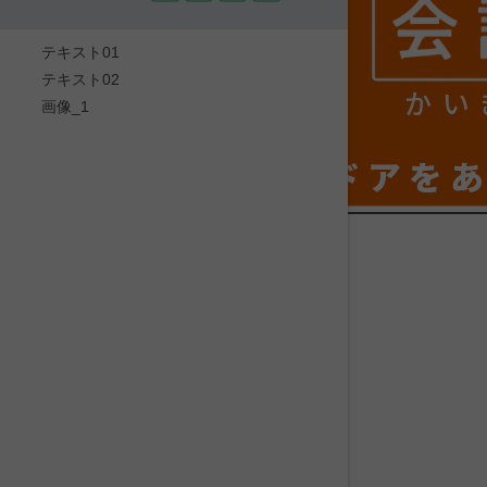
テキスト01
テキスト02
かい
画像_1
ドアを