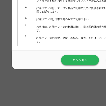
フト等をお客様が利用する機器等にインストールし又は利
許諾ソフト等は、エーワン製品ご利用のために提供されて
固くお断りします。
許諾ソフト等は日本国内のみでご利用下さい。
お客様は、許諾ソフト等の利用に際し、日本国内外の著作
す。
許諾ソフト等の複製、改変、再配布、販売、またはリバー
す。
ラベル屋さん™ソフトウェアのホームページ（
https://www.
用しないで下さい。記載されている動作環境以外では許諾
キャンセル
弊社が取得・保有するお客様の個人情報の利用等につきま
について」（URL:
https://www.3mcompany.jp/3M/ja_JP/comp
弊社では弊社の商品・サービスの開発及び改善のために、
よる許諾ソフト等の起動、用紙・テンプレート、印刷枚数
履歴情報）を収集しています。履歴情報にはお客様個人を
定され得る情報として利用することはありません。履歴情
改善のためにのみ使用されます。それ以外の目的で使用さ
弊社は、以下の事項を保証いたしかねます。
①許諾ソフト等が正常にインストールまたは使用できるこ
②許諾ソフト等がエラー・バグ等の不具合がないこと
③許諾ソフト等が特定の要求を満たすこと、許諾ソフト等