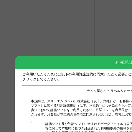
利用許諾
ご利用いただくためには以下の利用許諾規約に同意いただく必要がご
クリックしてください。
ラベル屋さん™ ラベル＆カー
本規約は、スリーエム ジャパン株式会社（以下、弊社）が、お客様
ソフト）に関する利用許諾規約（以下、本規約）につき次のとおり定
責任において許諾ソフトをご利用ください。許諾ソフトを利用又はイ
されます。お客様が本規約の各条項に同意されない場合、弊社はお客
許諾ソフト及び許諾ソフトに含まれるデータファイル（以
等に関して本規約に基づき許諾された利用権以外の権利を