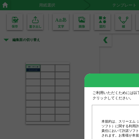
用紙選択
テンプレート
編集面の切り替え
設計・デザイン部
A-one Co.,Ltd.
ご利用いただくためには以
クリックしてください。
本規約は、スリーエム 
ソフト）に関する利用許
責任において許諾ソフト
されます。お客様が本規