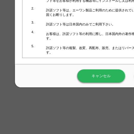
フト等をお客様が利用する機器等にインストールし又は利
許諾ソフト等は、エーワン製品ご利用のために提供されて
固くお断りします。
許諾ソフト等は日本国内のみでご利用下さい。
お客様は、許諾ソフト等の利用に際し、日本国内外の著作
す。
許諾ソフト等の複製、改変、再配布、販売、またはリバー
す。
ラベル屋さん™ソフトウェアのホームページ（
https://www.
用しないで下さい。記載されている動作環境以外では許諾
キャンセル
弊社が取得・保有するお客様の個人情報の利用等につきま
について」（URL:
https://www.3mcompany.jp/3M/ja_JP/comp
弊社では弊社の商品・サービスの開発及び改善のために、
よる許諾ソフト等の起動、用紙・テンプレート、印刷枚数
履歴情報）を収集しています。履歴情報にはお客様個人を
定され得る情報として利用することはありません。履歴情
改善のためにのみ使用されます。それ以外の目的で使用さ
弊社は、以下の事項を保証いたしかねます。
①許諾ソフト等が正常にインストールまたは使用できるこ
②許諾ソフト等がエラー・バグ等の不具合がないこと
③許諾ソフト等が特定の要求を満たすこと、許諾ソフト等