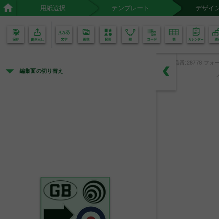
用紙選択
テンプレート
デザイ
02
01
品番:28778 フォー
編集面の切り替え