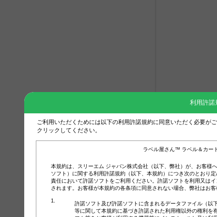
利用許諾
ご利用いただくためには以下の利用許諾規約に同意いただく必要がご
クリックしてください。
ラベル屋さん™ ラベル＆カー
本規約は、スリーエム ジャパン株式会社（以下、弊社）が、お客様
ソフト）に関する利用許諾規約（以下、本規約）につき次のとおり定
責任において許諾ソフトをご利用ください。許諾ソフトを利用又はイ
されます。お客様が本規約の各条項に同意されない場合、弊社はお客
許諾ソフト及び許諾ソフトに含まれるデータファイル（以
等に関して本規約に基づき許諾された利用権以外の権利を