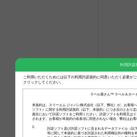
利用許諾
ご利用いただくためには以下の利用許諾規約に同意いただく必要がご
クリックしてください。
ラベル屋さん™ ラベル＆カー
本規約は、スリーエム ジャパン株式会社（以下、弊社）が、お客様
ソフト）に関する利用許諾規約（以下、本規約）につき次のとおり定
責任において許諾ソフトをご利用ください。許諾ソフトを利用又はイ
されます。お客様が本規約の各条項に同意されない場合、弊社はお客
許諾ソフト及び許諾ソフトに含まれるデータファイル（以
等に関して本規約に基づき許諾された利用権以外の権利を