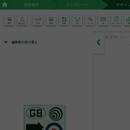
用紙選択
テンプレート
デザイ
02
01
品番:28783 フォー
編集面の切り替え