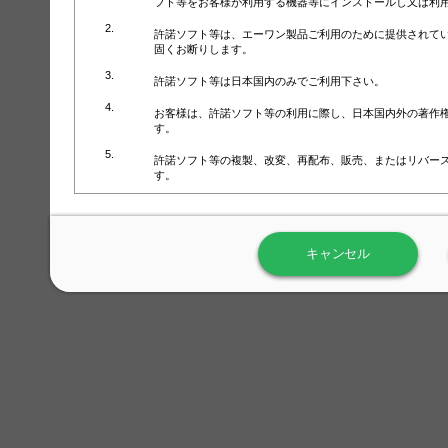
フト等をお客様が利用する機器等にインストールし又は利
許諾ソフト等は、エーワン製品ご利用のために提供されて
固くお断りします。
許諾ソフト等は日本国内のみでご利用下さい。
お客様は、許諾ソフト等の利用に際し、日本国内外の著作
す。
許諾ソフト等の複製、改変、再配布、販売、またはリバー
す。
ラベル屋さん™ソフトウェアのホームページ（
https://www.
用しないで下さい。記載されている動作環境以外では許諾
キャンセル
弊社が取得・保有するお客様の個人情報の利用等につきま
について」（URL:
https://www.3mcompany.jp/3M/ja_JP/comp
弊社では弊社の商品・サービスの開発及び改善のために、
よる許諾ソフト等の起動、用紙・テンプレート、印刷枚数
履歴情報）を収集しています。履歴情報にはお客様個人を
定され得る情報として利用することはありません。履歴情
改善のためにのみ使用されます。それ以外の目的で使用さ
弊社は、以下の事項を保証いたしかねます。
①許諾ソフト等が正常にインストールまたは使用できるこ
②許諾ソフト等がエラー・バグ等の不具合がないこと
③許諾ソフト等が特定の要求を満たすこと、許諾ソフト等