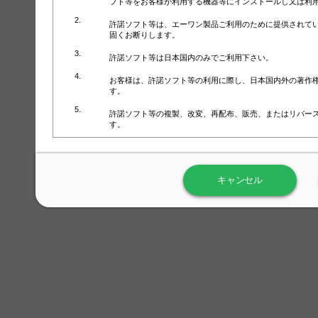
フト等をお客様が利用する機器等にインストールし又は利
許諾ソフト等は、エーワン製品ご利用のために提供されて
固くお断りします。
許諾ソフト等は日本国内のみでご利用下さい。
お客様は、許諾ソフト等の利用に際し、日本国内外の著作
す。
許諾ソフト等の複製、改変、再配布、販売、またはリバー
す。
ラベル屋さん™ソフトウェアのホームページ（
https://www.
用しないで下さい。記載されている動作環境以外では許諾
キャンセル
弊社が取得・保有するお客様の個人情報の利用等につきま
について」（URL:
https://www.3mcompany.jp/3M/ja_JP/comp
弊社では弊社の商品・サービスの開発及び改善のために、
よる許諾ソフト等の起動、用紙・テンプレート、印刷枚数
履歴情報）を収集しています。履歴情報にはお客様個人を
定され得る情報として利用することはありません。履歴情
改善のためにのみ使用されます。それ以外の目的で使用さ
弊社は、以下の事項を保証いたしかねます。
①許諾ソフト等が正常にインストールまたは使用できるこ
②許諾ソフト等がエラー・バグ等の不具合がないこと
③許諾ソフト等が特定の要求を満たすこと、許諾ソフト等