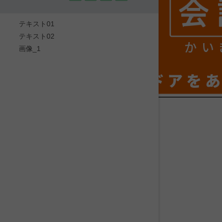
テキスト01
テキスト02
かい
画像_1
ドアを