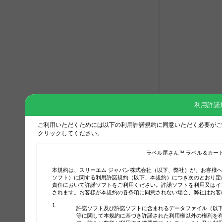
利用許諾
ご利用いただくためには以下の利用許諾規約に同意いただく必要がご
クリックしてください。
ラベル屋さん™ ラベル＆カー
本規約は、スリーエム ジャパン株式会社（以下、弊社）が、お客様
ソフト）に関する利用許諾規約（以下、本規約）につき次のとおり定
責任において許諾ソフトをご利用ください。許諾ソフトを利用又はイ
されます。お客様が本規約の各条項に同意されない場合、弊社はお客
許諾ソフト及び許諾ソフトに含まれるデータファイル（以
等に関して本規約に基づき許諾された利用権以外の権利を