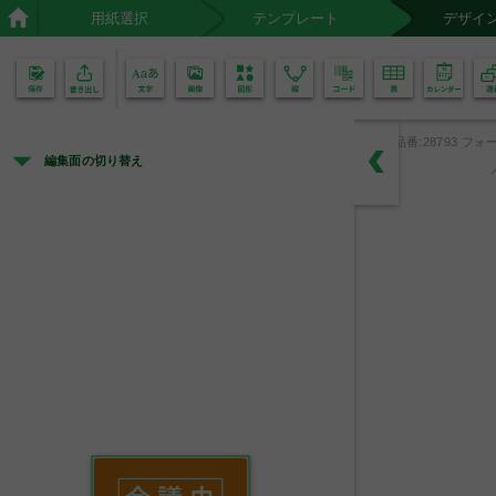
用紙選択
テンプレート
デザイ
02
01
品番:28793 フォー
編集面の切り替え