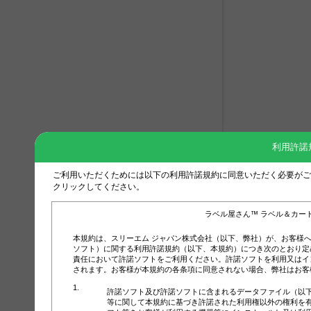
利用許諾
ご利用いただくためには以下の利用許諾規約に同意いただく必要がご
クリックしてください。
ラベル屋さん™ ラベル＆カー
本規約は、スリーエム ジャパン株式会社（以下、弊社）が、お客様
ソフト）に関する利用許諾規約（以下、本規約）につき次のとおり定
責任において許諾ソフトをご利用ください。許諾ソフトを利用又はイ
されます。お客様が本規約の各条項に同意されない場合、弊社はお客
許諾ソフト及び許諾ソフトに含まれるデータファイル（以
等に関して本規約に基づき許諾された利用権以外の権利を