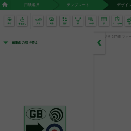
用紙選択
テンプレート
デザイ
02
01
品番:28795 フォー
編集面の切り替え