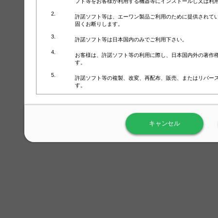
フト等をお客様が利用する機器等にインストールし又は利
許諾ソフト等は、エーワン製品ご利用のために提供されて
固くお断りします。
許諾ソフト等は日本国内のみでご利用下さい。
お客様は、許諾ソフト等の利用に際し、日本国内外の著作
す。
許諾ソフト等の複製、改変、再配布、販売、またはリバー
す。
ラベル屋さん™ソフトウェアのホームページ（
https://www.
用しないで下さい。記載されている動作環境以外では許諾
キャンセル
弊社が取得・保有するお客様の個人情報の利用等につきま
について」（URL:
https://www.3mcompany.jp/3M/ja_JP/comp
弊社では弊社の商品・サービスの開発及び改善のために、
よる許諾ソフト等の起動、用紙・テンプレート、印刷枚数
履歴情報）を収集しています。履歴情報にはお客様個人を
定され得る情報として利用することはありません。履歴情
改善のためにのみ使用されます。それ以外の目的で使用さ
弊社は、以下の事項を保証いたしかねます。
①許諾ソフト等が正常にインストールまたは使用できるこ
②許諾ソフト等がエラー・バグ等の不具合がないこと
③許諾ソフト等が特定の要求を満たすこと、許諾ソフト等