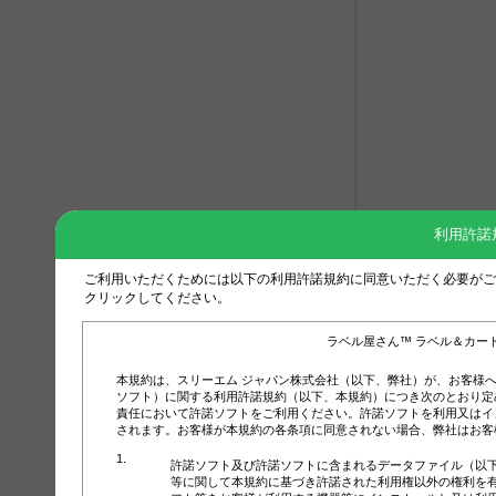
利用許諾
ご利用いただくためには以下の利用許諾規約に同意いただく必要がご
クリックしてください。
ラベル屋さん™ ラベル＆カー
本規約は、スリーエム ジャパン株式会社（以下、弊社）が、お客様
ソフト）に関する利用許諾規約（以下、本規約）につき次のとおり定
責任において許諾ソフトをご利用ください。許諾ソフトを利用又はイ
されます。お客様が本規約の各条項に同意されない場合、弊社はお客
許諾ソフト及び許諾ソフトに含まれるデータファイル（以
等に関して本規約に基づき許諾された利用権以外の権利を