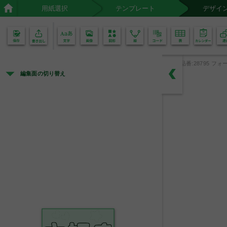
用紙選択
テンプレート
デザイ
02
01
品番:28795 フォー
編集面の切り替え