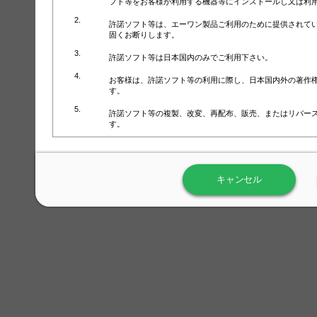
フト等をお客様が利用する機器等にインストールし又は利
許諾ソフト等は、エーワン製品ご利用のために提供されて
固くお断りします。
許諾ソフト等は日本国内のみでご利用下さい。
お客様は、許諾ソフト等の利用に際し、日本国内外の著作
す。
許諾ソフト等の複製、改変、再配布、販売、またはリバー
す。
ラベル屋さん™ソフトウェアのホームページ（
https://www.
用しないで下さい。記載されている動作環境以外では許諾
キャンセル
弊社が取得・保有するお客様の個人情報の利用等につきま
について」（URL:
https://www.3mcompany.jp/3M/ja_JP/comp
弊社では弊社の商品・サービスの開発及び改善のために、
よる許諾ソフト等の起動、用紙・テンプレート、印刷枚数
履歴情報）を収集しています。履歴情報にはお客様個人を
定され得る情報として利用することはありません。履歴情
改善のためにのみ使用されます。それ以外の目的で使用さ
弊社は、以下の事項を保証いたしかねます。
①許諾ソフト等が正常にインストールまたは使用できるこ
②許諾ソフト等がエラー・バグ等の不具合がないこと
③許諾ソフト等が特定の要求を満たすこと、許諾ソフト等