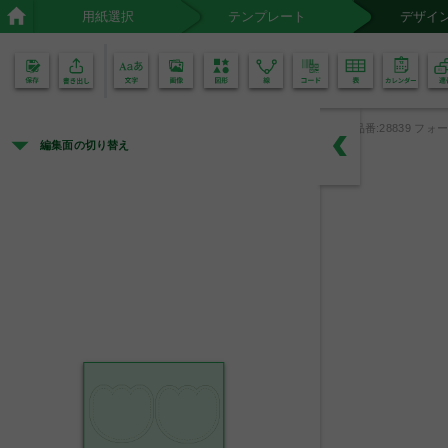
用紙選択
テンプレート
デザイ
02
01
品番:28839 フォー
編集面の切り替え