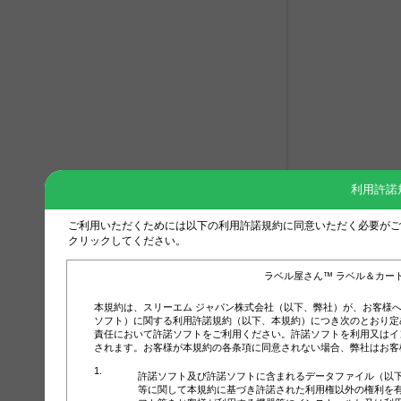
利用許諾
ご利用いただくためには以下の利用許諾規約に同意いただく必要がご
クリックしてください。
ラベル屋さん™ ラベル＆カー
本規約は、スリーエム ジャパン株式会社（以下、弊社）が、お客様
ソフト）に関する利用許諾規約（以下、本規約）につき次のとおり定
責任において許諾ソフトをご利用ください。許諾ソフトを利用又はイ
されます。お客様が本規約の各条項に同意されない場合、弊社はお客
許諾ソフト及び許諾ソフトに含まれるデータファイル（以
等に関して本規約に基づき許諾された利用権以外の権利を