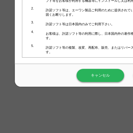
フト等をお客様が利用する機器等にインストールし又は利
許諾ソフト等は、エーワン製品ご利用のために提供されて
固くお断りします。
許諾ソフト等は日本国内のみでご利用下さい。
お客様は、許諾ソフト等の利用に際し、日本国内外の著作
す。
許諾ソフト等の複製、改変、再配布、販売、またはリバー
す。
ラベル屋さん™ソフトウェアのホームページ（
https://www.
用しないで下さい。記載されている動作環境以外では許諾
キャンセル
弊社が取得・保有するお客様の個人情報の利用等につきま
について」（URL:
https://www.3mcompany.jp/3M/ja_JP/comp
弊社では弊社の商品・サービスの開発及び改善のために、
よる許諾ソフト等の起動、用紙・テンプレート、印刷枚数
履歴情報）を収集しています。履歴情報にはお客様個人を
定され得る情報として利用することはありません。履歴情
改善のためにのみ使用されます。それ以外の目的で使用さ
弊社は、以下の事項を保証いたしかねます。
①許諾ソフト等が正常にインストールまたは使用できるこ
②許諾ソフト等がエラー・バグ等の不具合がないこと
③許諾ソフト等が特定の要求を満たすこと、許諾ソフト等