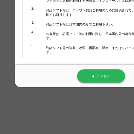
フト等をお客様が利用する機器等にインストールし又は利
許諾ソフト等は、エーワン製品ご利用のために提供されて
固くお断りします。
許諾ソフト等は日本国内のみでご利用下さい。
お客様は、許諾ソフト等の利用に際し、日本国内外の著作
す。
許諾ソフト等の複製、改変、再配布、販売、またはリバー
す。
ラベル屋さん™ソフトウェアのホームページ（
https://www.
用しないで下さい。記載されている動作環境以外では許諾
キャンセル
弊社が取得・保有するお客様の個人情報の利用等につきま
について」（URL:
https://www.3mcompany.jp/3M/ja_JP/comp
弊社では弊社の商品・サービスの開発及び改善のために、
よる許諾ソフト等の起動、用紙・テンプレート、印刷枚数
履歴情報）を収集しています。履歴情報にはお客様個人を
定され得る情報として利用することはありません。履歴情
改善のためにのみ使用されます。それ以外の目的で使用さ
弊社は、以下の事項を保証いたしかねます。
①許諾ソフト等が正常にインストールまたは使用できるこ
②許諾ソフト等がエラー・バグ等の不具合がないこと
③許諾ソフト等が特定の要求を満たすこと、許諾ソフト等