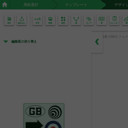
用紙選択
テンプレート
デザイ
02
01
品番:28892 フォー
編集面の切り替え