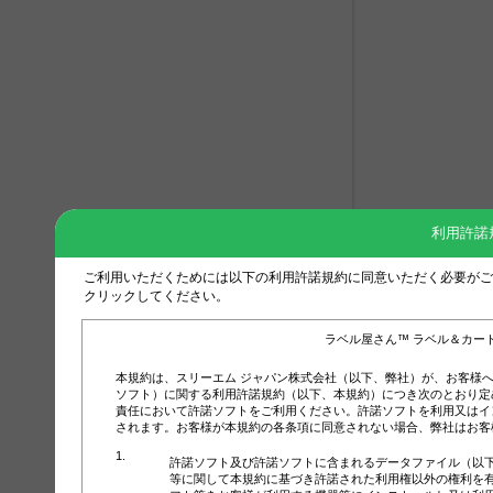
利用許諾
ご利用いただくためには以下の利用許諾規約に同意いただく必要がご
クリックしてください。
ラベル屋さん™ ラベル＆カー
本規約は、スリーエム ジャパン株式会社（以下、弊社）が、お客様
ソフト）に関する利用許諾規約（以下、本規約）につき次のとおり定
責任において許諾ソフトをご利用ください。許諾ソフトを利用又はイ
されます。お客様が本規約の各条項に同意されない場合、弊社はお客
許諾ソフト及び許諾ソフトに含まれるデータファイル（以
等に関して本規約に基づき許諾された利用権以外の権利を