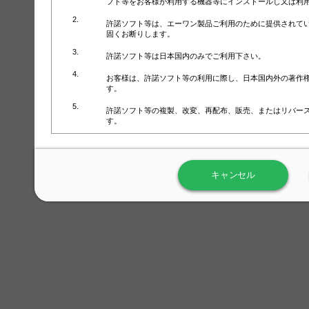
フト等をお客様が利用する機器等にインストールし又は利
許諾ソフト等は、エーワン製品ご利用のために提供されて
固くお断りします。
許諾ソフト等は日本国内のみでご利用下さい。
お客様は、許諾ソフト等の利用に際し、日本国内外の著作
す。
許諾ソフト等の複製、改変、再配布、販売、またはリバー
す。
ラベル屋さん™ソフトウェアのホームページ（
https://www.
用しないで下さい。記載されている動作環境以外では許諾
キャンセル
弊社が取得・保有するお客様の個人情報の利用等につきま
について」（URL:
https://www.3mcompany.jp/3M/ja_JP/comp
弊社では弊社の商品・サービスの開発及び改善のために、
よる許諾ソフト等の起動、用紙・テンプレート、印刷枚数
履歴情報）を収集しています。履歴情報にはお客様個人を
定され得る情報として利用することはありません。履歴情
改善のためにのみ使用されます。それ以外の目的で使用さ
弊社は、以下の事項を保証いたしかねます。
①許諾ソフト等が正常にインストールまたは使用できるこ
②許諾ソフト等がエラー・バグ等の不具合がないこと
③許諾ソフト等が特定の要求を満たすこと、許諾ソフト等