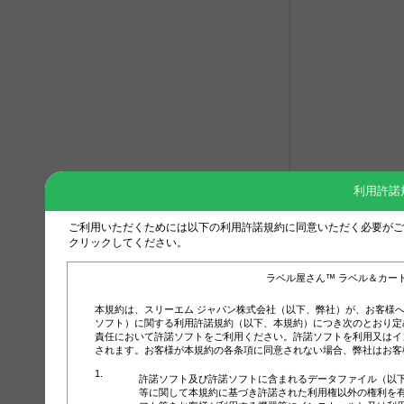
利用許諾
ご利用いただくためには以下の利用許諾規約に同意いただく必要がご
クリックしてください。
ラベル屋さん™ ラベル＆カー
本規約は、スリーエム ジャパン株式会社（以下、弊社）が、お客様
ソフト）に関する利用許諾規約（以下、本規約）につき次のとおり定
責任において許諾ソフトをご利用ください。許諾ソフトを利用又はイ
されます。お客様が本規約の各条項に同意されない場合、弊社はお客
許諾ソフト及び許諾ソフトに含まれるデータファイル（以
等に関して本規約に基づき許諾された利用権以外の権利を