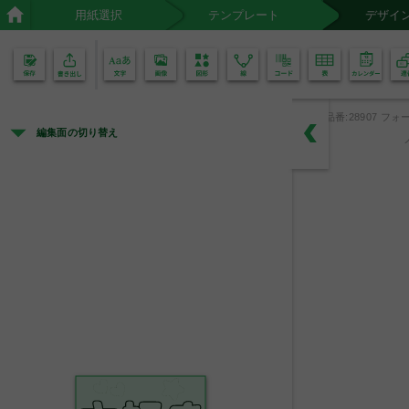
用紙選択
テンプレート
デザイ
02
01
品番:28907 フォー
編集面の切り替え