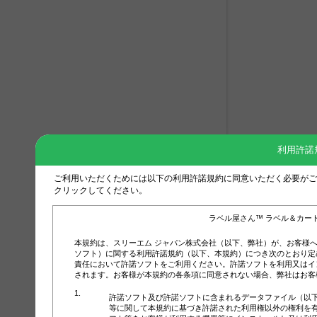
利用許諾
ご利用いただくためには以下の利用許諾規約に同意いただく必要がご
クリックしてください。
ラベル屋さん™ ラベル＆カー
本規約は、スリーエム ジャパン株式会社（以下、弊社）が、お客様
ソフト）に関する利用許諾規約（以下、本規約）につき次のとおり定
責任において許諾ソフトをご利用ください。許諾ソフトを利用又はイ
されます。お客様が本規約の各条項に同意されない場合、弊社はお客
許諾ソフト及び許諾ソフトに含まれるデータファイル（以
等に関して本規約に基づき許諾された利用権以外の権利を