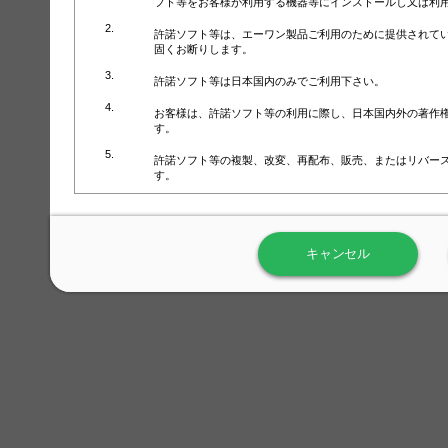
フト等をお客様が利用する機器等にインストールし又は利
許諾ソフト等は、エーワン製品ご利用のために提供されて
固くお断りします。
許諾ソフト等は日本国内のみでご利用下さい。
お客様は、許諾ソフト等の利用に際し、日本国内外の著作
す。
許諾ソフト等の複製、改変、再配布、販売、またはリバー
す。
ラベル屋さん™ソフトウェアのホームページ（
https://www.
用しないで下さい。記載されている動作環境以外では許諾
キャンセル
弊社が取得・保有するお客様の個人情報の利用等につきま
について」（URL:
https://www.3mcompany.jp/3M/ja_JP/comp
弊社では弊社の商品・サービスの開発及び改善のために、
よる許諾ソフト等の起動、用紙・テンプレート、印刷枚数
履歴情報）を収集しています。履歴情報にはお客様個人を
定され得る情報として利用することはありません。履歴情
改善のためにのみ使用されます。それ以外の目的で使用さ
弊社は、以下の事項を保証いたしかねます。
①許諾ソフト等が正常にインストールまたは使用できるこ
②許諾ソフト等がエラー・バグ等の不具合がないこと
③許諾ソフト等が特定の要求を満たすこと、許諾ソフト等