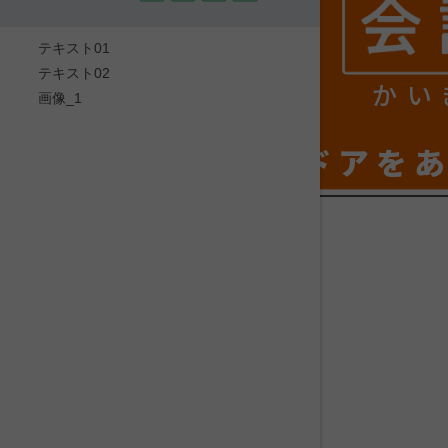
テキスト01
テキスト02
かい
画像_1
ドアを