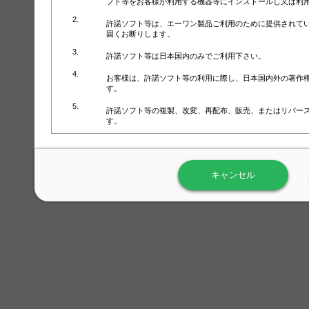
フト等をお客様が利用する機器等にインストールし又は利
許諾ソフト等は、エーワン製品ご利用のために提供されて
固くお断りします。
許諾ソフト等は日本国内のみでご利用下さい。
お客様は、許諾ソフト等の利用に際し、日本国内外の著作
す。
許諾ソフト等の複製、改変、再配布、販売、またはリバー
す。
ラベル屋さん™ソフトウェアのホームページ（
https://www.
用しないで下さい。記載されている動作環境以外では許諾
キャンセル
弊社が取得・保有するお客様の個人情報の利用等につきま
について」（URL:
https://www.3mcompany.jp/3M/ja_JP/comp
弊社では弊社の商品・サービスの開発及び改善のために、
よる許諾ソフト等の起動、用紙・テンプレート、印刷枚数
履歴情報）を収集しています。履歴情報にはお客様個人を
定され得る情報として利用することはありません。履歴情
改善のためにのみ使用されます。それ以外の目的で使用さ
弊社は、以下の事項を保証いたしかねます。
①許諾ソフト等が正常にインストールまたは使用できるこ
②許諾ソフト等がエラー・バグ等の不具合がないこと
③許諾ソフト等が特定の要求を満たすこと、許諾ソフト等