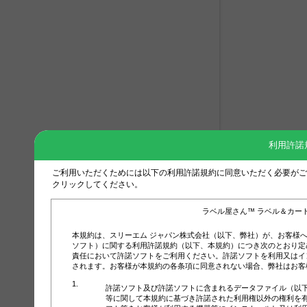
利用許諾
ご利用いただくためには以下の利用許諾規約に同意いただく必要がご
クリックしてください。
ラベル屋さん™ ラベル＆カー
本規約は、スリーエム ジャパン株式会社（以下、弊社）が、お客様
ソフト）に関する利用許諾規約（以下、本規約）につき次のとおり定
責任において許諾ソフトをご利用ください。許諾ソフトを利用又はイ
されます。お客様が本規約の各条項に同意されない場合、弊社はお客
許諾ソフト及び許諾ソフトに含まれるデータファイル（以
等に関して本規約に基づき許諾された利用権以外の権利を