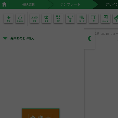
用紙選択
テンプレート
デザイ
02
01
品番:28910 フォー
編集面の切り替え