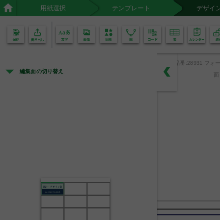
用紙選択
テンプレート
デザイ
02
01
品番:28931 フォー
編集面の切り替え
面
設計・デザイン部
A-one Co.,Ltd.