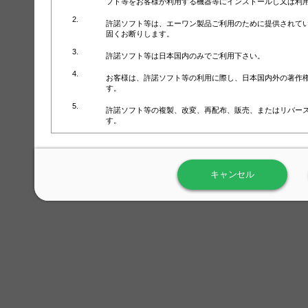
フト等をお客様が利用する機器等にインストールし又は利
許諾ソフト等は、エーワン製品ご利用のために提供されて
固くお断りします。
許諾ソフト等は日本国内のみでご利用下さい。
お客様は、許諾ソフト等の利用に際し、日本国内外の著作
す。
許諾ソフト等の複製、改変、再配布、販売、またはリバー
す。
ラベル屋さん™ソフトウェアのホームページ（
https://www.
用しないで下さい。記載されている動作環境以外では許諾
キャンセル
弊社が取得・保有するお客様の個人情報の利用等につきま
について」（URL:
https://www.3mcompany.jp/3M/ja_JP/comp
弊社では弊社の商品・サービスの開発及び改善のために、
よる許諾ソフト等の起動、用紙・テンプレート、印刷枚数
履歴情報）を収集しています。履歴情報にはお客様個人を
定され得る情報として利用することはありません。履歴情
改善のためにのみ使用されます。それ以外の目的で使用さ
弊社は、以下の事項を保証いたしかねます。
①許諾ソフト等が正常にインストールまたは使用できるこ
②許諾ソフト等がエラー・バグ等の不具合がないこと
③許諾ソフト等が特定の要求を満たすこと、許諾ソフト等