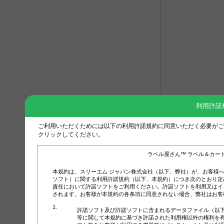
利用許諾
ご利用いただくためには以下の利用許諾規約に同意いただく必要がご
クリックしてください。
ラベル屋さん™ ラベル＆カー
本規約は、スリーエム ジャパン株式会社（以下、弊社）が、お客様
ソフト）に関する利用許諾規約（以下、本規約）につき次のとおり定
責任において許諾ソフトをご利用ください。許諾ソフトを利用又はイ
されます。お客様が本規約の各条項に同意されない場合、弊社はお客
許諾ソフト及び許諾ソフトに含まれるデータファイル（以
等に関して本規約に基づき許諾された利用権以外の権利を