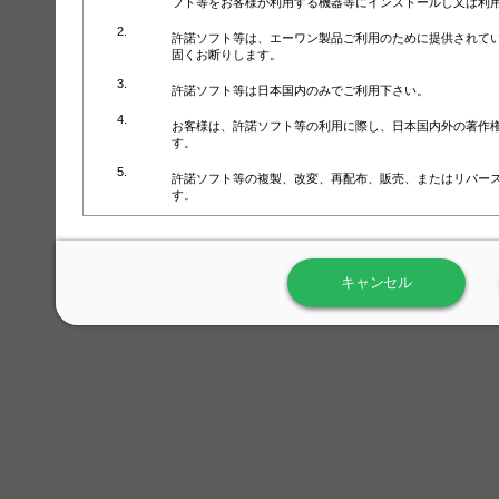
フト等をお客様が利用する機器等にインストールし又は利
許諾ソフト等は、エーワン製品ご利用のために提供されて
固くお断りします。
許諾ソフト等は日本国内のみでご利用下さい。
お客様は、許諾ソフト等の利用に際し、日本国内外の著作
す。
許諾ソフト等の複製、改変、再配布、販売、またはリバー
す。
ラベル屋さん™ソフトウェアのホームページ（
https://www.
用しないで下さい。記載されている動作環境以外では許諾
キャンセル
弊社が取得・保有するお客様の個人情報の利用等につきま
について」（URL:
https://www.3mcompany.jp/3M/ja_JP/comp
弊社では弊社の商品・サービスの開発及び改善のために、
よる許諾ソフト等の起動、用紙・テンプレート、印刷枚数
履歴情報）を収集しています。履歴情報にはお客様個人を
定され得る情報として利用することはありません。履歴情
改善のためにのみ使用されます。それ以外の目的で使用さ
弊社は、以下の事項を保証いたしかねます。
①許諾ソフト等が正常にインストールまたは使用できるこ
②許諾ソフト等がエラー・バグ等の不具合がないこと
③許諾ソフト等が特定の要求を満たすこと、許諾ソフト等