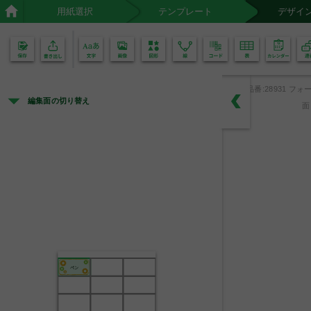
用紙選択
テンプレート
デザイ
02
01
品番:28931 フォー
編集面の切り替え
面
ペン