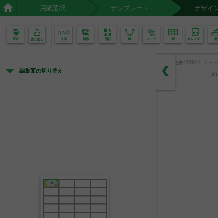
用紙選択
テンプレート
デザイ
02
01
品番:28944 フォー
編集面の切り替え
面
ペン