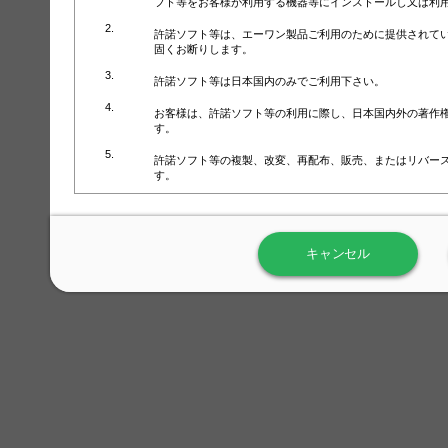
フト等をお客様が利用する機器等にインストールし又は利
許諾ソフト等は、エーワン製品ご利用のために提供されて
固くお断りします。
許諾ソフト等は日本国内のみでご利用下さい。
お客様は、許諾ソフト等の利用に際し、日本国内外の著作
す。
許諾ソフト等の複製、改変、再配布、販売、またはリバー
す。
ラベル屋さん™ソフトウェアのホームページ（
https://www.
用しないで下さい。記載されている動作環境以外では許諾
キャンセル
弊社が取得・保有するお客様の個人情報の利用等につきま
について」（URL:
https://www.3mcompany.jp/3M/ja_JP/comp
弊社では弊社の商品・サービスの開発及び改善のために、
よる許諾ソフト等の起動、用紙・テンプレート、印刷枚数
履歴情報）を収集しています。履歴情報にはお客様個人を
定され得る情報として利用することはありません。履歴情
改善のためにのみ使用されます。それ以外の目的で使用さ
弊社は、以下の事項を保証いたしかねます。
①許諾ソフト等が正常にインストールまたは使用できるこ
②許諾ソフト等がエラー・バグ等の不具合がないこと
③許諾ソフト等が特定の要求を満たすこと、許諾ソフト等