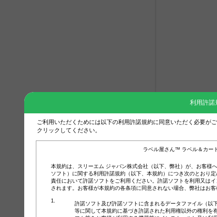
利用許諾
ご利用いただくためには以下の利用許諾規約に同意いただく必要がご
クリックしてください。
ラベル屋さん™ ラベル＆カー
本規約は、スリーエム ジャパン株式会社（以下、弊社）が、お客様
ソフト）に関する利用許諾規約（以下、本規約）につき次のとおり定
責任において許諾ソフトをご利用ください。許諾ソフトを利用又はイ
されます。お客様が本規約の各条項に同意されない場合、弊社はお客
許諾ソフト及び許諾ソフトに含まれるデータファイル（以
等に関して本規約に基づき許諾された利用権以外の権利を