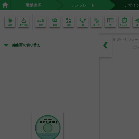
用紙選択
テンプレート
デザイ
02
01
品番:29145 フォー
編集面の切り替え
型 
Spring/Summer
Event Planning
- Planning Office A-one -