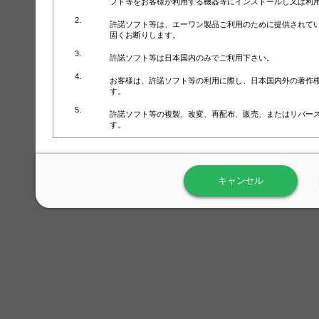
フト等をお客様が利用する機器等にインストールし又は利
許諾ソフト等は、エーワン製品ご利用のために提供されて
固くお断りします。
許諾ソフト等は日本国内のみでご利用下さい。
お客様は、許諾ソフト等の利用に際し、日本国内外の著作
す。
許諾ソフト等の複製、改変、再配布、販売、またはリバー
す。
ラベル屋さん™ソフトウェアのホームページ（
https://www.
用しないで下さい。記載されている動作環境以外では許諾
キャンセル
弊社が取得・保有するお客様の個人情報の利用等につきま
について」（URL:
https://www.3mcompany.jp/3M/ja_JP/comp
弊社では弊社の商品・サービスの開発及び改善のために、
よる許諾ソフト等の起動、用紙・テンプレート、印刷枚数
履歴情報）を収集しています。履歴情報にはお客様個人を
定され得る情報として利用することはありません。履歴情
改善のためにのみ使用されます。それ以外の目的で使用さ
弊社は、以下の事項を保証いたしかねます。
①許諾ソフト等が正常にインストールまたは使用できるこ
②許諾ソフト等がエラー・バグ等の不具合がないこと
③許諾ソフト等が特定の要求を満たすこと、許諾ソフト等