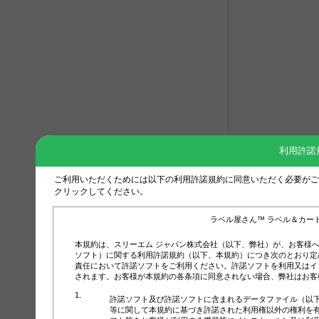
利用許諾
ご利用いただくためには以下の利用許諾規約に同意いただく必要がご
クリックしてください。
ラベル屋さん™ ラベル＆カー
本規約は、スリーエム ジャパン株式会社（以下、弊社）が、お客様
ソフト）に関する利用許諾規約（以下、本規約）につき次のとおり定
責任において許諾ソフトをご利用ください。許諾ソフトを利用又はイ
されます。お客様が本規約の各条項に同意されない場合、弊社はお客
許諾ソフト及び許諾ソフトに含まれるデータファイル（以
等に関して本規約に基づき許諾された利用権以外の権利を