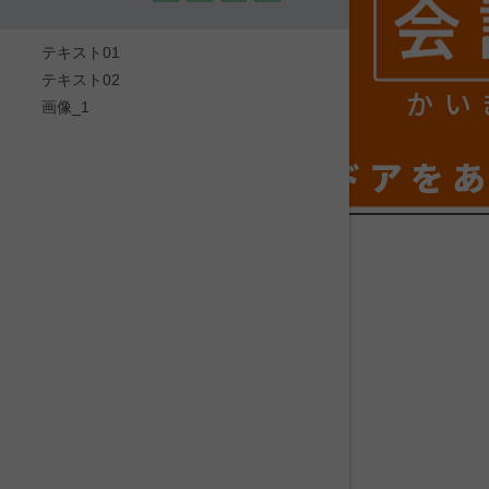
テキスト01
テキスト02
かい
画像_1
ドアを