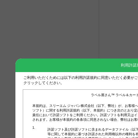
利用許諾
ご利用いただくためには以下の利用許諾規約に同意いただく必要がご
クリックしてください。
ラベル屋さん™ ラベル＆カー
本規約は、スリーエム ジャパン株式会社（以下、弊社）が、お客様
ソフト）に関する利用許諾規約（以下、本規約）につき次のとおり定
責任において許諾ソフトをご利用ください。許諾ソフトを利用又はイ
されます。お客様が本規約の各条項に同意されない場合、弊社はお客
許諾ソフト及び許諾ソフトに含まれるデータファイル（以
等に関して本規約に基づき許諾された利用権以外の権利を