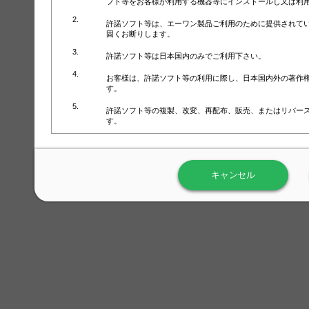
フト等をお客様が利用する機器等にインストールし又は利
許諾ソフト等は、エーワン製品ご利用のために提供されて
固くお断りします。
許諾ソフト等は日本国内のみでご利用下さい。
お客様は、許諾ソフト等の利用に際し、日本国内外の著作
す。
許諾ソフト等の複製、改変、再配布、販売、またはリバー
す。
ラベル屋さん™ソフトウェアのホームページ（
https://www.
用しないで下さい。記載されている動作環境以外では許諾
キャンセル
弊社が取得・保有するお客様の個人情報の利用等につきま
について」（URL:
https://www.3mcompany.jp/3M/ja_JP/comp
弊社では弊社の商品・サービスの開発及び改善のために、
よる許諾ソフト等の起動、用紙・テンプレート、印刷枚数
履歴情報）を収集しています。履歴情報にはお客様個人を
定され得る情報として利用することはありません。履歴情
改善のためにのみ使用されます。それ以外の目的で使用さ
弊社は、以下の事項を保証いたしかねます。
①許諾ソフト等が正常にインストールまたは使用できるこ
②許諾ソフト等がエラー・バグ等の不具合がないこと
③許諾ソフト等が特定の要求を満たすこと、許諾ソフト等