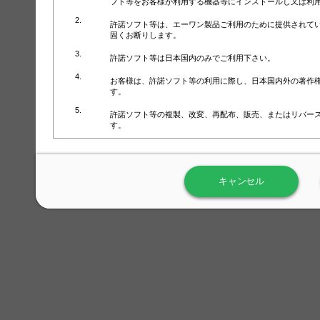
フト等をお客様が利用する機器等にインストールし又は利
許諾ソフト等は、エーワン製品ご利用のために提供されて
固くお断りします。
許諾ソフト等は日本国内のみでご利用下さい。
お客様は、許諾ソフト等の利用に際し、日本国内外の著作
す。
許諾ソフト等の複製、改変、再配布、販売、またはリバー
す。
ラベル屋さん™ソフトウェアのホームページ（
https://www.
用しないで下さい。記載されている動作環境以外では許諾
キャンセル
弊社が取得・保有するお客様の個人情報の利用等につきま
について」（URL:
https://www.3mcompany.jp/3M/ja_JP/comp
弊社では弊社の商品・サービスの開発及び改善のために、
よる許諾ソフト等の起動、用紙・テンプレート、印刷枚数
履歴情報）を収集しています。履歴情報にはお客様個人を
定され得る情報として利用することはありません。履歴情
改善のためにのみ使用されます。それ以外の目的で使用さ
弊社は、以下の事項を保証いたしかねます。
①許諾ソフト等が正常にインストールまたは使用できるこ
②許諾ソフト等がエラー・バグ等の不具合がないこと
③許諾ソフト等が特定の要求を満たすこと、許諾ソフト等