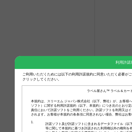
利用許諾
ご利用いただくためには以下の利用許諾規約に同意いただく必要がご
クリックしてください。
ラベル屋さん™ ラベル＆カー
本規約は、スリーエム ジャパン株式会社（以下、弊社）が、お客様
ソフト）に関する利用許諾規約（以下、本規約）につき次のとおり定
責任において許諾ソフトをご利用ください。許諾ソフトを利用又はイ
されます。お客様が本規約の各条項に同意されない場合、弊社はお客
許諾ソフト及び許諾ソフトに含まれるデータファイル（以
等に関して本規約に基づき許諾された利用権以外の権利を