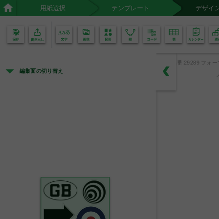
用紙選択
テンプレート
デザイ
02
01
品番:29289 フォー
編集面の切り替え