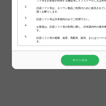
フト等をお客様が利用する機器等にインストールし又は利
許諾ソフト等は、エーワン製品ご利用のために提供されて
固くお断りします。
許諾ソフト等は日本国内のみでご利用下さい。
お客様は、許諾ソフト等の利用に際し、日本国内外の著作
す。
許諾ソフト等の複製、改変、再配布、販売、またはリバー
す。
ラベル屋さん™ソフトウェアのホームページ（
https://www.
用しないで下さい。記載されている動作環境以外では許諾
キャンセル
弊社が取得・保有するお客様の個人情報の利用等につきま
について」（URL:
https://www.3mcompany.jp/3M/ja_JP/comp
弊社では弊社の商品・サービスの開発及び改善のために、
よる許諾ソフト等の起動、用紙・テンプレート、印刷枚数
履歴情報）を収集しています。履歴情報にはお客様個人を
定され得る情報として利用することはありません。履歴情
改善のためにのみ使用されます。それ以外の目的で使用さ
弊社は、以下の事項を保証いたしかねます。
①許諾ソフト等が正常にインストールまたは使用できるこ
②許諾ソフト等がエラー・バグ等の不具合がないこと
③許諾ソフト等が特定の要求を満たすこと、許諾ソフト等