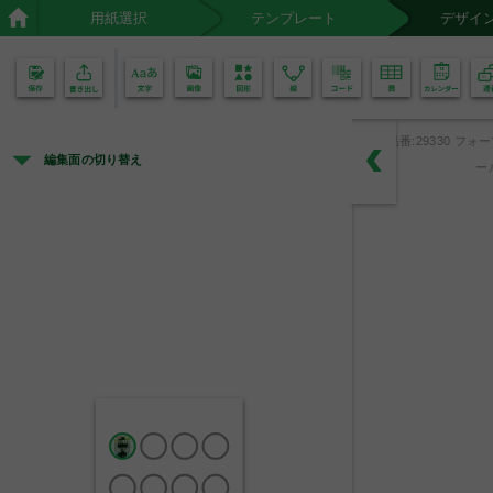
用紙選択
テンプレート
デザイ
02
01
品番:29330 フォ
編集面の切り替え
ー