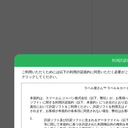
利用許諾
ご利用いただくためには以下の利用許諾規約に同意いただく必要がご
クリックしてください。
ラベル屋さん™ ラベル＆カー
本規約は、スリーエム ジャパン株式会社（以下、弊社）が、お客様
ソフト）に関する利用許諾規約（以下、本規約）につき次のとおり定
責任において許諾ソフトをご利用ください。許諾ソフトを利用又はイ
されます。お客様が本規約の各条項に同意されない場合、弊社はお客
許諾ソフト及び許諾ソフトに含まれるデータファイル（以
等に関して本規約に基づき許諾された利用権以外の権利を