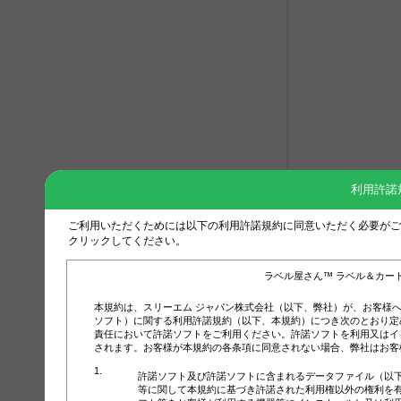
利用許諾
ご利用いただくためには以下の利用許諾規約に同意いただく必要がご
クリックしてください。
ラベル屋さん™ ラベル＆カー
本規約は、スリーエム ジャパン株式会社（以下、弊社）が、お客様
ソフト）に関する利用許諾規約（以下、本規約）につき次のとおり定
責任において許諾ソフトをご利用ください。許諾ソフトを利用又はイ
されます。お客様が本規約の各条項に同意されない場合、弊社はお客
許諾ソフト及び許諾ソフトに含まれるデータファイル（以
等に関して本規約に基づき許諾された利用権以外の権利を