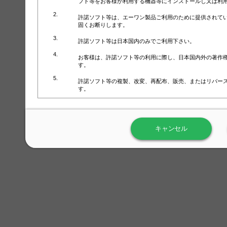
フト等をお客様が利用する機器等にインストールし又は利
許諾ソフト等は、エーワン製品ご利用のために提供されて
固くお断りします。
許諾ソフト等は日本国内のみでご利用下さい。
お客様は、許諾ソフト等の利用に際し、日本国内外の著作
す。
許諾ソフト等の複製、改変、再配布、販売、またはリバー
す。
ラベル屋さん™ソフトウェアのホームページ（
https://www.
用しないで下さい。記載されている動作環境以外では許諾
キャンセル
弊社が取得・保有するお客様の個人情報の利用等につきま
について」（URL:
https://www.3mcompany.jp/3M/ja_JP/comp
弊社では弊社の商品・サービスの開発及び改善のために、
よる許諾ソフト等の起動、用紙・テンプレート、印刷枚数
履歴情報）を収集しています。履歴情報にはお客様個人を
定され得る情報として利用することはありません。履歴情
改善のためにのみ使用されます。それ以外の目的で使用さ
弊社は、以下の事項を保証いたしかねます。
①許諾ソフト等が正常にインストールまたは使用できるこ
②許諾ソフト等がエラー・バグ等の不具合がないこと
③許諾ソフト等が特定の要求を満たすこと、許諾ソフト等