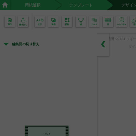
用紙選択
テンプレート
デザイ
02
01
品番:29424 フォ
編集面の切り替え
サイ
くつした