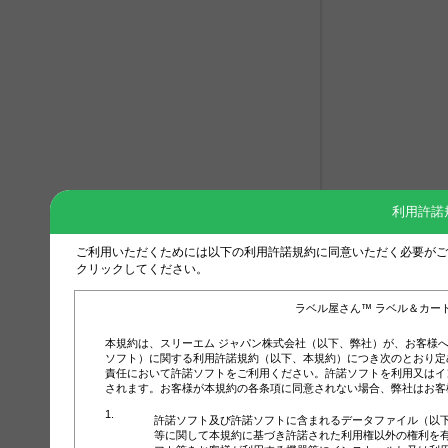
利用許諾
ご利用いただくためには以下の利用許諾規約に同意いただく必要がご
クリックしてください。
ラベル屋さん™ ラベル＆カー
本規約は、スリーエム ジャパン株式会社（以下、弊社）が、お客様
ソフト）に関する利用許諾規約（以下、本規約）につき次のとおり定
責任において許諾ソフトをご利用ください。許諾ソフトを利用又はイ
されます。お客様が本規約の各条項に同意されない場合、弊社はお客
許諾ソフト及び許諾ソフトに含まれるデータファイル（以
等に関して本規約に基づき許諾された利用権以外の権利を