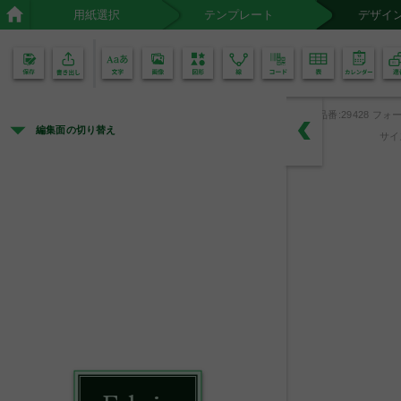
用紙選択
テンプレート
デザイ
02
01
品番:29428 フォ
編集面の切り替え
サイ