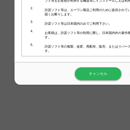
フト等をお客様が利用する機器等にインストールし又は利
許諾ソフト等は、エーワン製品ご利用のために提供されて
固くお断りします。
許諾ソフト等は日本国内のみでご利用下さい。
お客様は、許諾ソフト等の利用に際し、日本国内外の著作
す。
許諾ソフト等の複製、改変、再配布、販売、またはリバー
す。
ラベル屋さん™ソフトウェアのホームページ（
https://www.
用しないで下さい。記載されている動作環境以外では許諾
キャンセル
弊社が取得・保有するお客様の個人情報の利用等につきま
について」（URL:
https://www.3mcompany.jp/3M/ja_JP/comp
弊社では弊社の商品・サービスの開発及び改善のために、
よる許諾ソフト等の起動、用紙・テンプレート、印刷枚数
履歴情報）を収集しています。履歴情報にはお客様個人を
定され得る情報として利用することはありません。履歴情
改善のためにのみ使用されます。それ以外の目的で使用さ
弊社は、以下の事項を保証いたしかねます。
①許諾ソフト等が正常にインストールまたは使用できるこ
②許諾ソフト等がエラー・バグ等の不具合がないこと
③許諾ソフト等が特定の要求を満たすこと、許諾ソフト等