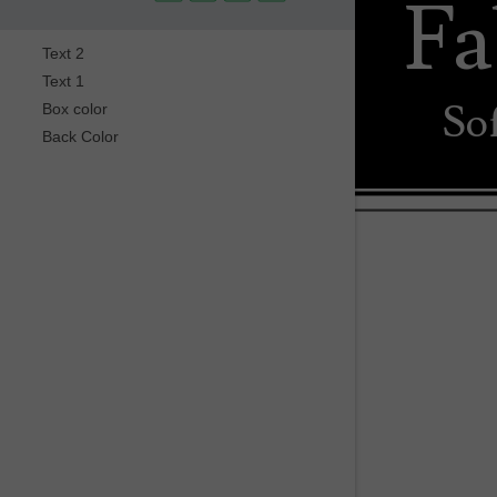
Fa
Text 2
Text 1
So
Box color
Back Color