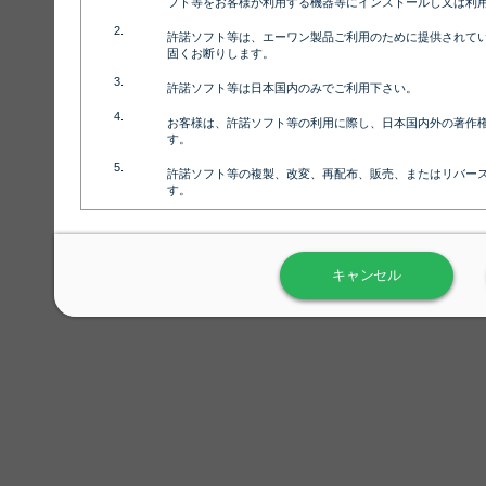
フト等をお客様が利用する機器等にインストールし又は利
クラシックカー緑
許諾ソフト等は、エーワン製品ご利用のために提供されて
固くお断りします。
許諾ソフト等は日本国内のみでご利用下さい。
お客様は、許諾ソフト等の利用に際し、日本国内外の著作
サッカー_中
す。
許諾ソフト等の複製、改変、再配布、販売、またはリバー
す。
ラベル屋さん™ソフトウェアのホームページ（
https://www.
用しないで下さい。記載されている動作環境以外では許諾
サッカー_小
キャンセル
弊社が取得・保有するお客様の個人情報の利用等につきま
について」（URL:
https://www.3mcompany.jp/3M/ja_JP/comp
弊社では弊社の商品・サービスの開発及び改善のために、
よる許諾ソフト等の起動、用紙・テンプレート、印刷枚数
履歴情報）を収集しています。履歴情報にはお客様個人を
定され得る情報として利用することはありません。履歴情
改善のためにのみ使用されます。それ以外の目的で使用さ
弊社は、以下の事項を保証いたしかねます。
①許諾ソフト等が正常にインストールまたは使用できるこ
②許諾ソフト等がエラー・バグ等の不具合がないこと
③許諾ソフト等が特定の要求を満たすこと、許諾ソフト等