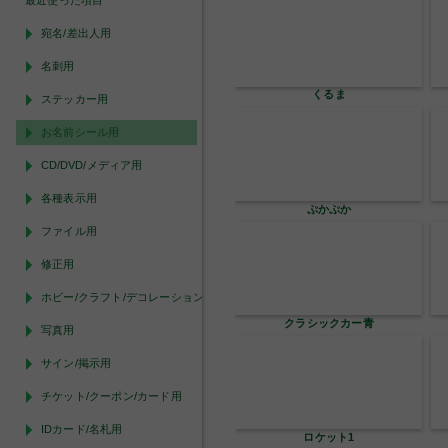
最近使った項目
宛名/差出人用
名刺用
くるま
ステッカー用
お名前シール用
CD/DVD/メディア用
各種表示用
ぷかぷか
ファイル用
修正用
ホビー/クラフト/デコレーション用
クラシックカー青
写真用
サイン/掲示用
チケット/クーポン/カード用
IDカード/名札用
ロケット1