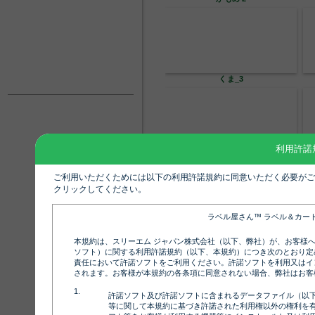
くま_3
利用許諾
とかげ_小
ご利用いただくためには以下の利用許諾規約に同意いただく必要がご
クリックしてください。
ラベル屋さん™ ラベル＆カー
ふね_小
本規約は、スリーエム ジャパン株式会社（以下、弊社）が、お客様
ソフト）に関する利用許諾規約（以下、本規約）につき次のとおり定
責任において許諾ソフトをご利用ください。許諾ソフトを利用又はイ
されます。お客様が本規約の各条項に同意されない場合、弊社はお客
許諾ソフト及び許諾ソフトに含まれるデータファイル（以
等に関して本規約に基づき許諾された利用権以外の権利を