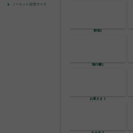
ノーカット/定型サイズ
野球2
飛行機1
お星さま 1
かもめ 2