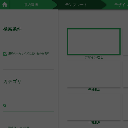
用紙選択
テンプレート
デザイ
検索条件
用紙の一片サイズに近いものを表示
デザインなし
カテゴリ
千社札3
千社札6