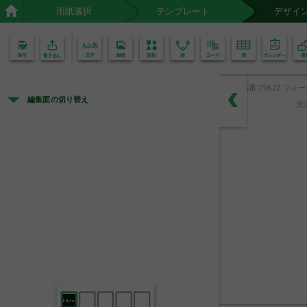
用紙選択
テンプレート
デザイ
02
01
品番:29622 フォ
編集面の切り替え
光
Fabric
Softener