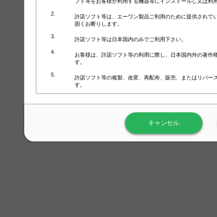
フト等をお客様が利用する機器等にインストールし又は利
許諾ソフト等は、エーワン製品ご利用のために提供されて
固くお断りします。
許諾ソフト等は日本国内のみでご利用下さい。
お客様は、許諾ソフト等の利用に際し、日本国内外の著作
す。
許諾ソフト等の複製、改変、再配布、販売、またはリバー
す。
ラベル屋さん™ソフトウェアのホームページ（
https://www.
用しないで下さい。記載されている動作環境以外では許諾
キャンセル
弊社が取得・保有するお客様の個人情報の利用等につきま
について」（URL:
https://www.3mcompany.jp/3M/ja_JP/comp
弊社では弊社の商品・サービスの開発及び改善のために、
よる許諾ソフト等の起動、用紙・テンプレート、印刷枚数
履歴情報）を収集しています。履歴情報にはお客様個人を
定され得る情報として利用することはありません。履歴情
改善のためにのみ使用されます。それ以外の目的で使用さ
弊社は、以下の事項を保証いたしかねます。
①許諾ソフト等が正常にインストールまたは使用できるこ
②許諾ソフト等がエラー・バグ等の不具合がないこと
③許諾ソフト等が特定の要求を満たすこと、許諾ソフト等