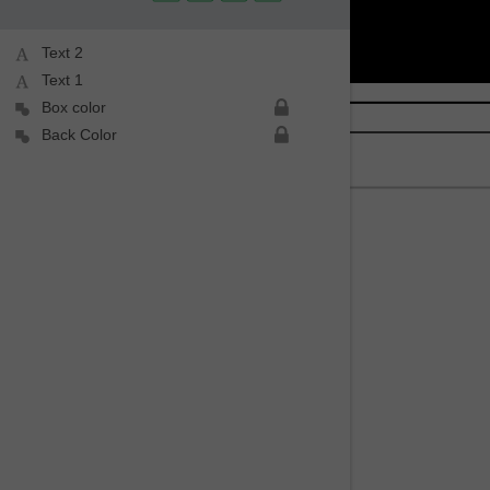
Text 2
Text 1
Box color
Back Color