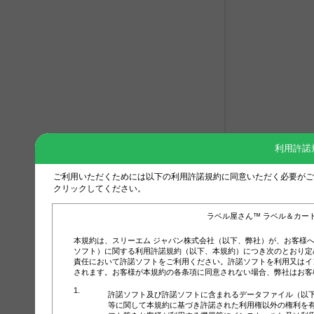
利用許諾
ご利用いただくためには以下の利用許諾規約に同意いただく必要がご
クリックしてください。
ラベル屋さん™ ラベル＆カー
本規約は、スリーエム ジャパン株式会社（以下、弊社）が、お客様
ソフト）に関する利用許諾規約（以下、本規約）につき次のとおり定
責任において許諾ソフトをご利用ください。許諾ソフトを利用又はイ
されます。お客様が本規約の各条項に同意されない場合、弊社はお客
許諾ソフト及び許諾ソフトに含まれるデータファイル（以
等に関して本規約に基づき許諾された利用権以外の権利を