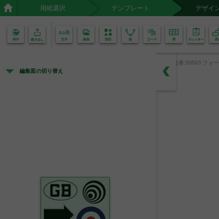
用紙選択
テンプレート
デザイ
02
01
品番:30503 フォー
編集面の切り替え