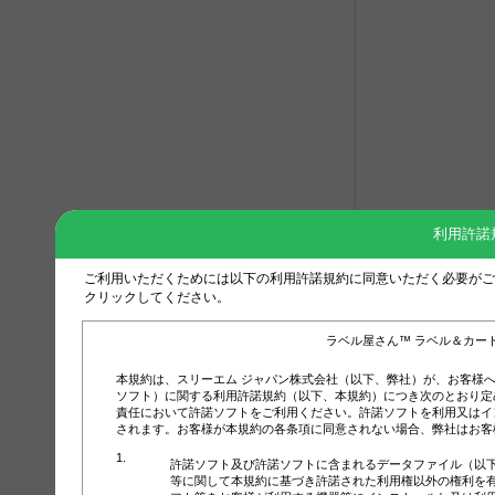
利用許諾
ご利用いただくためには以下の利用許諾規約に同意いただく必要がご
クリックしてください。
ラベル屋さん™ ラベル＆カー
本規約は、スリーエム ジャパン株式会社（以下、弊社）が、お客様
ソフト）に関する利用許諾規約（以下、本規約）につき次のとおり定
責任において許諾ソフトをご利用ください。許諾ソフトを利用又はイ
されます。お客様が本規約の各条項に同意されない場合、弊社はお客
許諾ソフト及び許諾ソフトに含まれるデータファイル（以
等に関して本規約に基づき許諾された利用権以外の権利を