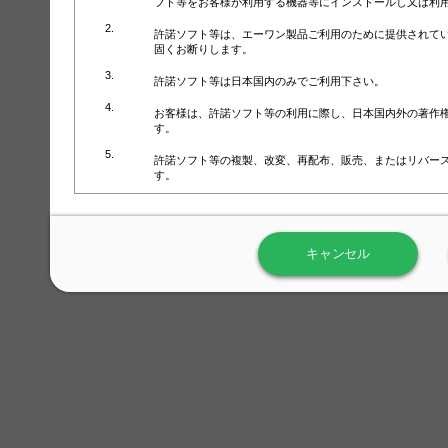
フト等をお客様が利用する機器等にインストールし又は利
許諾ソフト等は、エーワン製品ご利用のために提供されて
固くお断りします。
許諾ソフト等は日本国内のみでご利用下さい。
お客様は、許諾ソフト等の利用に際し、日本国内外の著作
す。
許諾ソフト等の複製、改変、再配布、販売、またはリバー
す。
ラベル屋さん™ソフトウェアのホームページ（
https://www.
用しないで下さい。記載されている動作環境以外では許諾
キャンセル
弊社が取得・保有するお客様の個人情報の利用等につきま
について」（URL:
https://www.3mcompany.jp/3M/ja_JP/comp
弊社では弊社の商品・サービスの開発及び改善のために、
よる許諾ソフト等の起動、用紙・テンプレート、印刷枚数
履歴情報）を収集しています。履歴情報にはお客様個人を
定され得る情報として利用することはありません。履歴情
改善のためにのみ使用されます。それ以外の目的で使用さ
弊社は、以下の事項を保証いたしかねます。
①許諾ソフト等が正常にインストールまたは使用できるこ
②許諾ソフト等がエラー・バグ等の不具合がないこと
③許諾ソフト等が特定の要求を満たすこと、許諾ソフト等