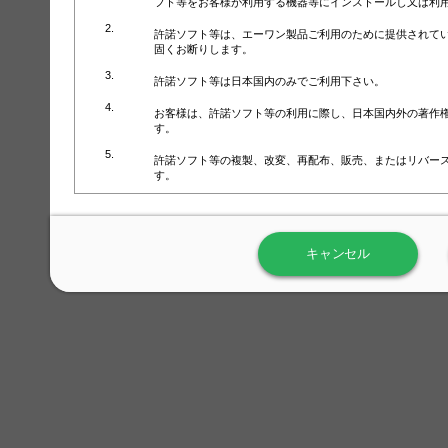
フト等をお客様が利用する機器等にインストールし又は利
許諾ソフト等は、エーワン製品ご利用のために提供されて
固くお断りします。
許諾ソフト等は日本国内のみでご利用下さい。
お客様は、許諾ソフト等の利用に際し、日本国内外の著作
す。
許諾ソフト等の複製、改変、再配布、販売、またはリバー
す。
ラベル屋さん™ソフトウェアのホームページ（
https://www.
用しないで下さい。記載されている動作環境以外では許諾
キャンセル
弊社が取得・保有するお客様の個人情報の利用等につきま
について」（URL:
https://www.3mcompany.jp/3M/ja_JP/comp
弊社では弊社の商品・サービスの開発及び改善のために、
よる許諾ソフト等の起動、用紙・テンプレート、印刷枚数
履歴情報）を収集しています。履歴情報にはお客様個人を
定され得る情報として利用することはありません。履歴情
改善のためにのみ使用されます。それ以外の目的で使用さ
弊社は、以下の事項を保証いたしかねます。
①許諾ソフト等が正常にインストールまたは使用できるこ
②許諾ソフト等がエラー・バグ等の不具合がないこと
③許諾ソフト等が特定の要求を満たすこと、許諾ソフト等