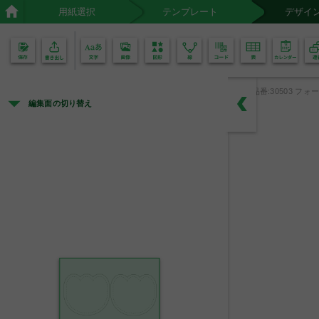
用紙選択
テンプレート
デザイ
02
01
品番:30503 フォー
編集面の切り替え