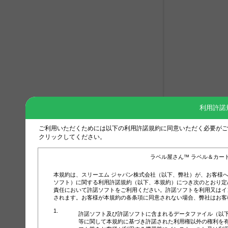
利用許諾
ご利用いただくためには以下の利用許諾規約に同意いただく必要がご
クリックしてください。
ラベル屋さん™ ラベル＆カー
本規約は、スリーエム ジャパン株式会社（以下、弊社）が、お客様
ソフト）に関する利用許諾規約（以下、本規約）につき次のとおり定
責任において許諾ソフトをご利用ください。許諾ソフトを利用又はイ
されます。お客様が本規約の各条項に同意されない場合、弊社はお客
許諾ソフト及び許諾ソフトに含まれるデータファイル（以
等に関して本規約に基づき許諾された利用権以外の権利を