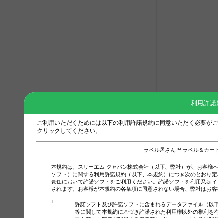
利用許諾
ご利用いただくためには以下の利用許諾規約に同意いただく必要がご
クリックしてください。
ラベル屋さん™ ラベル＆カー
本規約は、スリーエム ジャパン株式会社（以下、弊社）が、お客様
ソフト）に関する利用許諾規約（以下、本規約）につき次のとおり定
責任において許諾ソフトをご利用ください。許諾ソフトを利用又はイ
されます。お客様が本規約の各条項に同意されない場合、弊社はお客
許諾ソフト及び許諾ソフトに含まれるデータファイル（以
等に関して本規約に基づき許諾された利用権以外の権利を