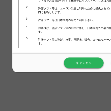
フト等をお客様が利用する機器等にインストールし又は利
許諾ソフト等は、エーワン製品ご利用のために提供されて
固くお断りします。
許諾ソフト等は日本国内のみでご利用下さい。
お客様は、許諾ソフト等の利用に際し、日本国内外の著作
す。
許諾ソフト等の複製、改変、再配布、販売、またはリバー
す。
ラベル屋さん™ソフトウェアのホームページ（
https://www.
用しないで下さい。記載されている動作環境以外では許諾
キャンセル
弊社が取得・保有するお客様の個人情報の利用等につきま
について」（URL:
https://www.3mcompany.jp/3M/ja_JP/comp
弊社では弊社の商品・サービスの開発及び改善のために、
よる許諾ソフト等の起動、用紙・テンプレート、印刷枚数
履歴情報）を収集しています。履歴情報にはお客様個人を
定され得る情報として利用することはありません。履歴情
改善のためにのみ使用されます。それ以外の目的で使用さ
弊社は、以下の事項を保証いたしかねます。
①許諾ソフト等が正常にインストールまたは使用できるこ
②許諾ソフト等がエラー・バグ等の不具合がないこと
③許諾ソフト等が特定の要求を満たすこと、許諾ソフト等