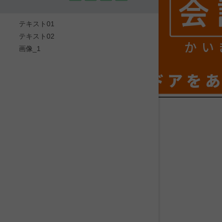
テキスト01
テキスト02
かい
画像_1
ドアを