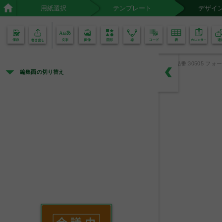
用紙選択
テンプレート
デザイ
02
01
品番:30505 フォー
編集面の切り替え