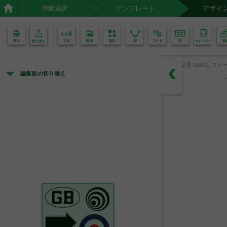
用紙選択
テンプレート
デザイ
02
01
品番:30801 フォー
編集面の切り替え