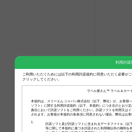
利用許諾
ご利用いただくためには以下の利用許諾規約に同意いただく必要がご
クリックしてください。
ラベル屋さん™ ラベル＆カー
本規約は、スリーエム ジャパン株式会社（以下、弊社）が、お客様
ソフト）に関する利用許諾規約（以下、本規約）につき次のとおり定
責任において許諾ソフトをご利用ください。許諾ソフトを利用又はイ
されます。お客様が本規約の各条項に同意されない場合、弊社はお客
許諾ソフト及び許諾ソフトに含まれるデータファイル（以
等に関して本規約に基づき許諾された利用権以外の権利を