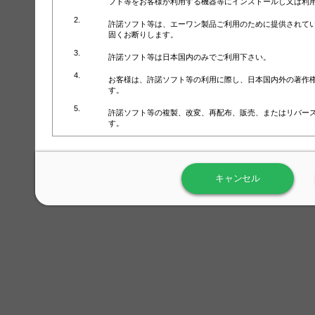
フト等をお客様が利用する機器等にインストールし又は利
許諾ソフト等は、エーワン製品ご利用のために提供されて
固くお断りします。
許諾ソフト等は日本国内のみでご利用下さい。
お客様は、許諾ソフト等の利用に際し、日本国内外の著作
す。
許諾ソフト等の複製、改変、再配布、販売、またはリバー
す。
ラベル屋さん™ソフトウェアのホームページ（
https://www.
用しないで下さい。記載されている動作環境以外では許諾
キャンセル
弊社が取得・保有するお客様の個人情報の利用等につきま
について」（URL:
https://www.3mcompany.jp/3M/ja_JP/comp
弊社では弊社の商品・サービスの開発及び改善のために、
よる許諾ソフト等の起動、用紙・テンプレート、印刷枚数
履歴情報）を収集しています。履歴情報にはお客様個人を
定され得る情報として利用することはありません。履歴情
改善のためにのみ使用されます。それ以外の目的で使用さ
弊社は、以下の事項を保証いたしかねます。
①許諾ソフト等が正常にインストールまたは使用できるこ
②許諾ソフト等がエラー・バグ等の不具合がないこと
③許諾ソフト等が特定の要求を満たすこと、許諾ソフト等