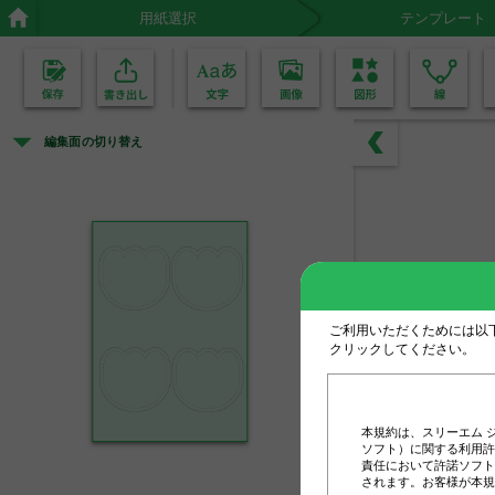
用紙選択
テンプレート
編集面の切り替え
ご利用いただくためには以
クリックしてください。
本規約は、スリーエム 
ソフト）に関する利用許
責任において許諾ソフト
されます。お客様が本規