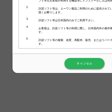
フト等をお客様が利用する機器等にインストールし又は利
許諾ソフト等は、エーワン製品ご利用のために提供されて
固くお断りします。
許諾ソフト等は日本国内のみでご利用下さい。
お客様は、許諾ソフト等の利用に際し、日本国内外の著作
す。
許諾ソフト等の複製、改変、再配布、販売、またはリバー
す。
ラベル屋さん™ソフトウェアのホームページ（
https://www.
用しないで下さい。記載されている動作環境以外では許諾
キャンセル
弊社が取得・保有するお客様の個人情報の利用等につきま
について」（URL:
https://www.3mcompany.jp/3M/ja_JP/comp
弊社では弊社の商品・サービスの開発及び改善のために、
よる許諾ソフト等の起動、用紙・テンプレート、印刷枚数
履歴情報）を収集しています。履歴情報にはお客様個人を
定され得る情報として利用することはありません。履歴情
改善のためにのみ使用されます。それ以外の目的で使用さ
弊社は、以下の事項を保証いたしかねます。
①許諾ソフト等が正常にインストールまたは使用できるこ
②許諾ソフト等がエラー・バグ等の不具合がないこと
③許諾ソフト等が特定の要求を満たすこと、許諾ソフト等