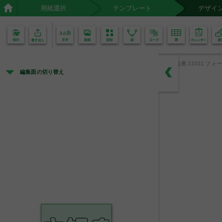
用紙選択
テンプレート
デザイ
02
01
品番:31031 フォー
編集面の切り替え