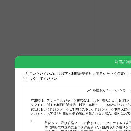
利用許諾
ご利用いただくためには以下の利用許諾規約に同意いただく必要がご
クリックしてください。
ラベル屋さん™ ラベル＆カー
本規約は、スリーエム ジャパン株式会社（以下、弊社）が、お客様
ソフト）に関する利用許諾規約（以下、本規約）につき次のとおり定
責任において許諾ソフトをご利用ください。許諾ソフトを利用又はイ
されます。お客様が本規約の各条項に同意されない場合、弊社はお客
許諾ソフト及び許諾ソフトに含まれるデータファイル（以
等に関して本規約に基づき許諾された利用権以外の権利を