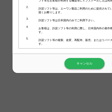
フト等をお客様が利用する機器等にインストールし又は利
許諾ソフト等は、エーワン製品ご利用のために提供されて
固くお断りします。
許諾ソフト等は日本国内のみでご利用下さい。
お客様は、許諾ソフト等の利用に際し、日本国内外の著作
す。
許諾ソフト等の複製、改変、再配布、販売、またはリバー
す。
ラベル屋さん™ソフトウェアのホームページ（
https://www.
用しないで下さい。記載されている動作環境以外では許諾
キャンセル
弊社が取得・保有するお客様の個人情報の利用等につきま
について」（URL:
https://www.3mcompany.jp/3M/ja_JP/comp
弊社では弊社の商品・サービスの開発及び改善のために、
よる許諾ソフト等の起動、用紙・テンプレート、印刷枚数
履歴情報）を収集しています。履歴情報にはお客様個人を
定され得る情報として利用することはありません。履歴情
改善のためにのみ使用されます。それ以外の目的で使用さ
弊社は、以下の事項を保証いたしかねます。
①許諾ソフト等が正常にインストールまたは使用できるこ
②許諾ソフト等がエラー・バグ等の不具合がないこと
③許諾ソフト等が特定の要求を満たすこと、許諾ソフト等