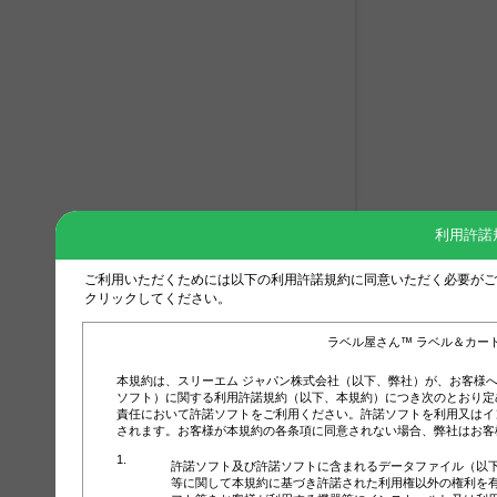
利用許諾
ご利用いただくためには以下の利用許諾規約に同意いただく必要がご
クリックしてください。
ラベル屋さん™ ラベル＆カー
本規約は、スリーエム ジャパン株式会社（以下、弊社）が、お客様
ソフト）に関する利用許諾規約（以下、本規約）につき次のとおり定
責任において許諾ソフトをご利用ください。許諾ソフトを利用又はイ
されます。お客様が本規約の各条項に同意されない場合、弊社はお客
許諾ソフト及び許諾ソフトに含まれるデータファイル（以
等に関して本規約に基づき許諾された利用権以外の権利を