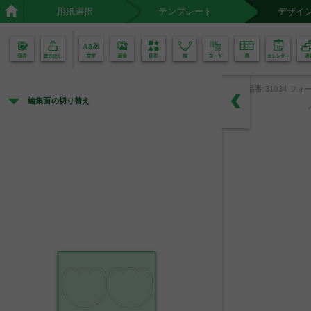
用紙選択
テンプレート
デザイ
02
01
品番:31034 フォー
編集面の切り替え