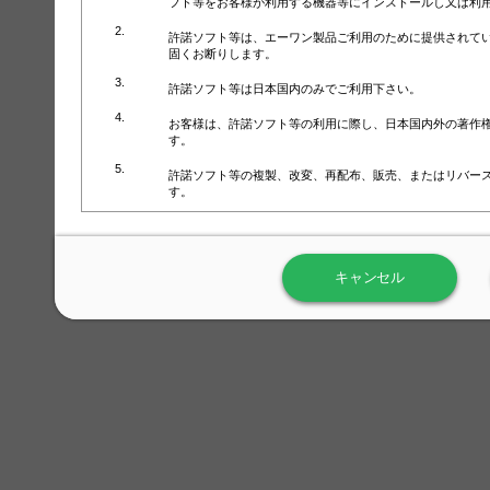
フト等をお客様が利用する機器等にインストールし又は利
許諾ソフト等は、エーワン製品ご利用のために提供されて
固くお断りします。
許諾ソフト等は日本国内のみでご利用下さい。
お客様は、許諾ソフト等の利用に際し、日本国内外の著作
す。
許諾ソフト等の複製、改変、再配布、販売、またはリバー
す。
ラベル屋さん™ソフトウェアのホームページ（
https://www.
用しないで下さい。記載されている動作環境以外では許諾
キャンセル
弊社が取得・保有するお客様の個人情報の利用等につきま
について」（URL:
https://www.3mcompany.jp/3M/ja_JP/comp
弊社では弊社の商品・サービスの開発及び改善のために、
よる許諾ソフト等の起動、用紙・テンプレート、印刷枚数
履歴情報）を収集しています。履歴情報にはお客様個人を
定され得る情報として利用することはありません。履歴情
改善のためにのみ使用されます。それ以外の目的で使用さ
弊社は、以下の事項を保証いたしかねます。
①許諾ソフト等が正常にインストールまたは使用できるこ
②許諾ソフト等がエラー・バグ等の不具合がないこと
③許諾ソフト等が特定の要求を満たすこと、許諾ソフト等