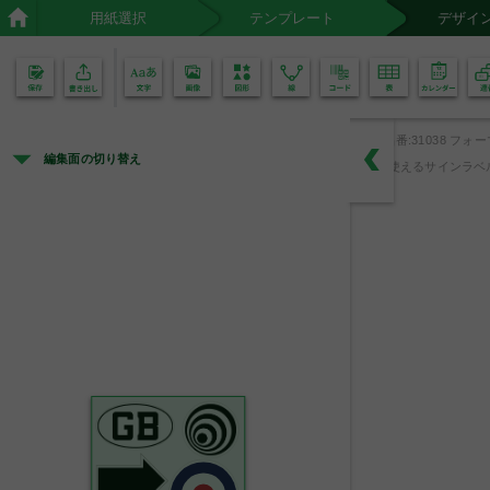
用紙選択
テンプレート
デザイ
02
01
品番:31038 フォ
編集面の切り替え
使えるサインラベ