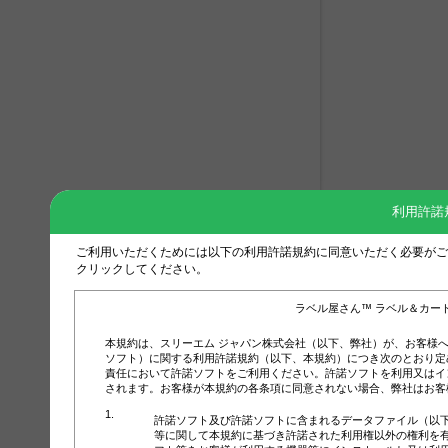
利用許諾
ご利用いただくためには以下の利用許諾規約に同意いただく必要がご
クリックしてください。
ラベル屋さん™ ラベル＆カー
本規約は、スリーエム ジャパン株式会社（以下、弊社）が、お客様
ソフト）に関する利用許諾規約（以下、本規約）につき次のとおり定
責任において許諾ソフトをご利用ください。許諾ソフトを利用又はイ
されます。お客様が本規約の各条項に同意されない場合、弊社はお客
許諾ソフト及び許諾ソフトに含まれるデータファイル（以
等に関して本規約に基づき許諾された利用権以外の権利を