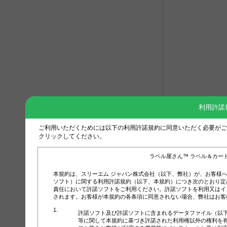
利用許諾
ご利用いただくためには以下の利用許諾規約に同意いただく必要がご
クリックしてください。
ラベル屋さん™ ラベル＆カー
本規約は、スリーエム ジャパン株式会社（以下、弊社）が、お客様
ソフト）に関する利用許諾規約（以下、本規約）につき次のとおり定
責任において許諾ソフトをご利用ください。許諾ソフトを利用又はイ
されます。お客様が本規約の各条項に同意されない場合、弊社はお客
許諾ソフト及び許諾ソフトに含まれるデータファイル（以
等に関して本規約に基づき許諾された利用権以外の権利を