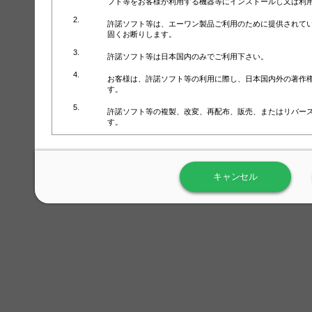
フト等をお客様が利用する機器等にインストールし又は利
許諾ソフト等は、エーワン製品ご利用のために提供されて
固くお断りします。
許諾ソフト等は日本国内のみでご利用下さい。
お客様は、許諾ソフト等の利用に際し、日本国内外の著作
す。
許諾ソフト等の複製、改変、再配布、販売、またはリバー
す。
ラベル屋さん™ソフトウェアのホームページ（
https://www.
用しないで下さい。記載されている動作環境以外では許諾
キャンセル
弊社が取得・保有するお客様の個人情報の利用等につきま
について」（URL:
https://www.3mcompany.jp/3M/ja_JP/comp
弊社では弊社の商品・サービスの開発及び改善のために、
よる許諾ソフト等の起動、用紙・テンプレート、印刷枚数
履歴情報）を収集しています。履歴情報にはお客様個人を
定され得る情報として利用することはありません。履歴情
改善のためにのみ使用されます。それ以外の目的で使用さ
弊社は、以下の事項を保証いたしかねます。
①許諾ソフト等が正常にインストールまたは使用できるこ
②許諾ソフト等がエラー・バグ等の不具合がないこと
③許諾ソフト等が特定の要求を満たすこと、許諾ソフト等