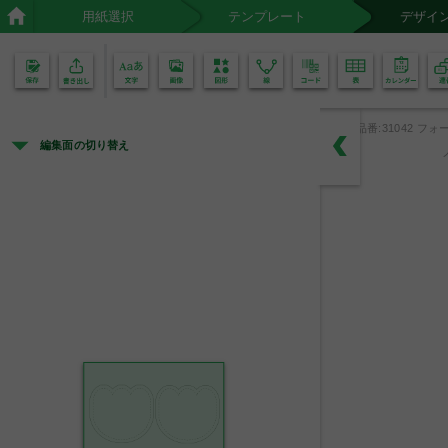
用紙選択
テンプレート
デザイ
02
01
品番:31042 フォー
編集面の切り替え