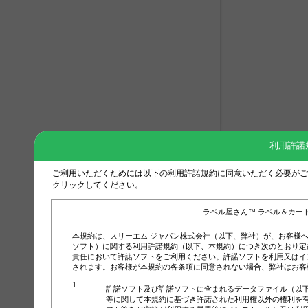
利用許諾
ご利用いただくためには以下の利用許諾規約に同意いただく必要がご
クリックしてください。
ラベル屋さん™ ラベル＆カー
本規約は、スリーエム ジャパン株式会社（以下、弊社）が、お客様
ソフト）に関する利用許諾規約（以下、本規約）につき次のとおり定
責任において許諾ソフトをご利用ください。許諾ソフトを利用又はイ
されます。お客様が本規約の各条項に同意されない場合、弊社はお客
許諾ソフト及び許諾ソフトに含まれるデータファイル（以
等に関して本規約に基づき許諾された利用権以外の権利を