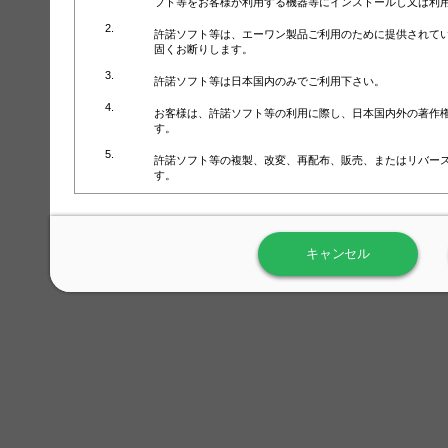
フト等をお客様が利用する機器等にインストールし又は利
許諾ソフト等は、エーワン製品ご利用のために提供されて
固くお断りします。
許諾ソフト等は日本国内のみでご利用下さい。
お客様は、許諾ソフト等の利用に際し、日本国内外の著作
す。
許諾ソフト等の複製、改変、再配布、販売、またはリバー
す。
ラベル屋さん™ソフトウェアのホームページ（
https://www.
用しないで下さい。記載されている動作環境以外では許諾
キャンセル
弊社が取得・保有するお客様の個人情報の利用等につきま
について」（URL:
https://www.3mcompany.jp/3M/ja_JP/comp
弊社では弊社の商品・サービスの開発及び改善のために、
よる許諾ソフト等の起動、用紙・テンプレート、印刷枚数
履歴情報）を収集しています。履歴情報にはお客様個人を
定され得る情報として利用することはありません。履歴情
改善のためにのみ使用されます。それ以外の目的で使用さ
弊社は、以下の事項を保証いたしかねます。
①許諾ソフト等が正常にインストールまたは使用できるこ
②許諾ソフト等がエラー・バグ等の不具合がないこと
③許諾ソフト等が特定の要求を満たすこと、許諾ソフト等