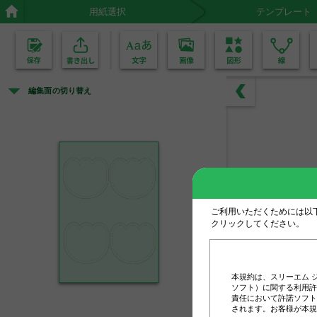
用紙選択
テンプレート
編集面の切り替え
ご利用いただくためには以
クリックしてください。
本規約は、スリーエム 
ソフト）に関する利用許
責任において許諾ソフト
されます。お客様が本規