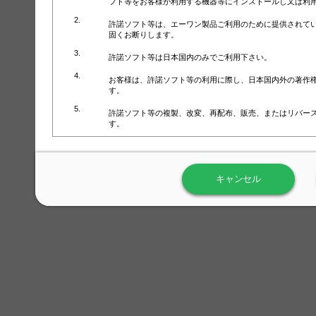
フト等をお客様が利用する機器等にインストールし又は利
許諾ソフト等は、エーワン製品ご利用のために提供されて
固くお断りします。
許諾ソフト等は日本国内のみでご利用下さい。
お客様は、許諾ソフト等の利用に際し、日本国内外の著作
す。
許諾ソフト等の複製、改変、再配布、販売、またはリバー
す。
ラベル屋さん™ソフトウェアのホームページ（
https://www.
用しないで下さい。記載されている動作環境以外では許諾
キャンセル
弊社が取得・保有するお客様の個人情報の利用等につきま
について」（URL:
https://www.3mcompany.jp/3M/ja_JP/comp
弊社では弊社の商品・サービスの開発及び改善のために、
よる許諾ソフト等の起動、用紙・テンプレート、印刷枚数
履歴情報）を収集しています。履歴情報にはお客様個人を
定され得る情報として利用することはありません。履歴情
改善のためにのみ使用されます。それ以外の目的で使用さ
弊社は、以下の事項を保証いたしかねます。
①許諾ソフト等が正常にインストールまたは使用できるこ
②許諾ソフト等がエラー・バグ等の不具合がないこと
③許諾ソフト等が特定の要求を満たすこと、許諾ソフト等