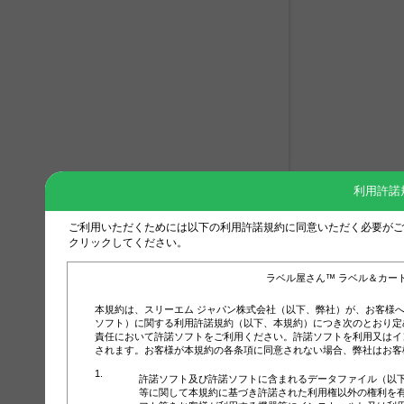
利用許諾
ご利用いただくためには以下の利用許諾規約に同意いただく必要がご
クリックしてください。
ラベル屋さん™ ラベル＆カー
本規約は、スリーエム ジャパン株式会社（以下、弊社）が、お客様
ソフト）に関する利用許諾規約（以下、本規約）につき次のとおり定
責任において許諾ソフトをご利用ください。許諾ソフトを利用又はイ
されます。お客様が本規約の各条項に同意されない場合、弊社はお客
許諾ソフト及び許諾ソフトに含まれるデータファイル（以
等に関して本規約に基づき許諾された利用権以外の権利を