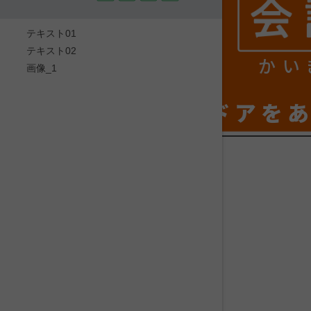
テキスト01
テキスト02
かい
画像_1
ドアを