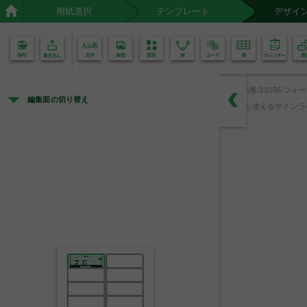
用紙選択
テンプレート
デザイ
02
01
品番:31056 フォ
編集面の切り替え
も使えるサインラ
備  品
年度
分類
○○○
番号
○○○
中央市立高等学校