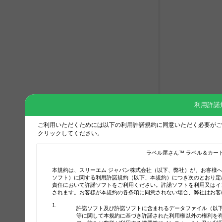
利用許諾
ご利用いただくためには以下の利用許諾規約に同意いただく必要がご
クリックしてください。
ラベル屋さん™ ラベル＆カー
本規約は、スリーエム ジャパン株式会社（以下、弊社）が、お客様
ソフト）に関する利用許諾規約（以下、本規約）につき次のとおり定
責任において許諾ソフトをご利用ください。許諾ソフトを利用又はイ
されます。お客様が本規約の各条項に同意されない場合、弊社はお客
許諾ソフト及び許諾ソフトに含まれるデータファイル（以
等に関して本規約に基づき許諾された利用権以外の権利を