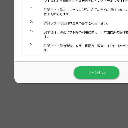
フト等をお客様が利用する機器等にインストールし又は利
許諾ソフト等は、エーワン製品ご利用のために提供されて
固くお断りします。
許諾ソフト等は日本国内のみでご利用下さい。
お客様は、許諾ソフト等の利用に際し、日本国内外の著作
す。
許諾ソフト等の複製、改変、再配布、販売、またはリバー
す。
ラベル屋さん™ソフトウェアのホームページ（
https://www.
用しないで下さい。記載されている動作環境以外では許諾
キャンセル
弊社が取得・保有するお客様の個人情報の利用等につきま
について」（URL:
https://www.3mcompany.jp/3M/ja_JP/comp
弊社では弊社の商品・サービスの開発及び改善のために、
よる許諾ソフト等の起動、用紙・テンプレート、印刷枚数
履歴情報）を収集しています。履歴情報にはお客様個人を
定され得る情報として利用することはありません。履歴情
改善のためにのみ使用されます。それ以外の目的で使用さ
弊社は、以下の事項を保証いたしかねます。
①許諾ソフト等が正常にインストールまたは使用できるこ
②許諾ソフト等がエラー・バグ等の不具合がないこと
③許諾ソフト等が特定の要求を満たすこと、許諾ソフト等