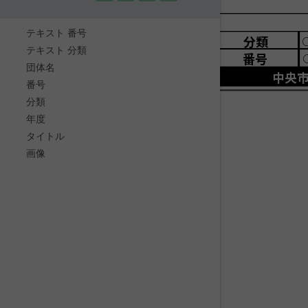
テキスト 番号
分類
テキスト 分類
番号
団体名
中央
番号
分類
年度
タイトル
画像