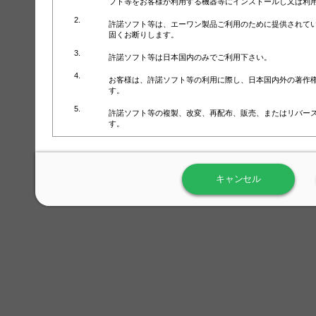
フト等をお客様が利用する機器等にインストールし又は利
許諾ソフト等は、エーワン製品ご利用のために提供されて
固くお断りします。
許諾ソフト等は日本国内のみでご利用下さい。
お客様は、許諾ソフト等の利用に際し、日本国内外の著作
す。
許諾ソフト等の複製、改変、再配布、販売、またはリバー
す。
ラベル屋さん™ソフトウェアのホームページ（
https://www.
用しないで下さい。記載されている動作環境以外では許諾
キャンセル
弊社が取得・保有するお客様の個人情報の利用等につきま
について」（URL:
https://www.3mcompany.jp/3M/ja_JP/comp
弊社では弊社の商品・サービスの開発及び改善のために、
よる許諾ソフト等の起動、用紙・テンプレート、印刷枚数
履歴情報）を収集しています。履歴情報にはお客様個人を
定され得る情報として利用することはありません。履歴情
改善のためにのみ使用されます。それ以外の目的で使用さ
弊社は、以下の事項を保証いたしかねます。
①許諾ソフト等が正常にインストールまたは使用できるこ
②許諾ソフト等がエラー・バグ等の不具合がないこと
③許諾ソフト等が特定の要求を満たすこと、許諾ソフト等