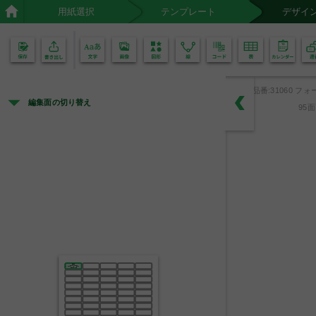
用紙選択
テンプレート
デザイ
02
01
品番:31060 フォ
編集面の切り替え
95
教材備品
○○年○○月○○日 購入
教材
○○○○
○○○○
品名
番号
中央市立第一小学校