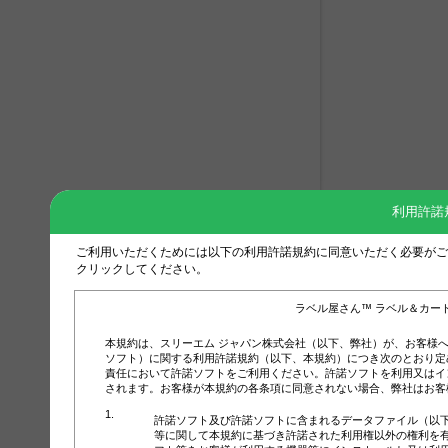
利用許諾
ご利用いただくためには以下の利用許諾規約に同意いただく必要がご
クリックしてください。
ラベル屋さん™ ラベル＆カー
本規約は、スリーエム ジャパン株式会社（以下、弊社）が、お客様
ソフト）に関する利用許諾規約（以下、本規約）につき次のとおり定
責任において許諾ソフトをご利用ください。許諾ソフトを利用又はイ
されます。お客様が本規約の各条項に同意されない場合、弊社はお客
許諾ソフト及び許諾ソフトに含まれるデータファイル（以
等に関して本規約に基づき許諾された利用権以外の権利を