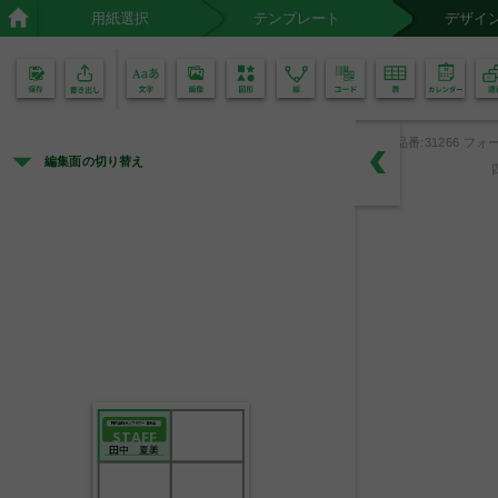
用紙選択
テンプレート
デザイ
02
01
品番:31266 フォー
編集面の切り替え
株式会社サンフラワー 展示会
STAFF
田中　夏美