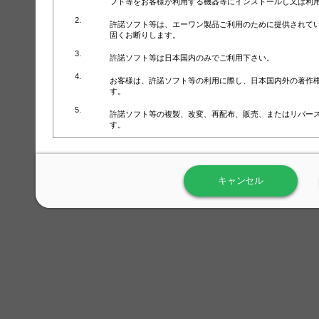
フト等をお客様が利用する機器等にインストールし又は利
許諾ソフト等は、エーワン製品ご利用のために提供されて
固くお断りします。
許諾ソフト等は日本国内のみでご利用下さい。
お客様は、許諾ソフト等の利用に際し、日本国内外の著作
す。
許諾ソフト等の複製、改変、再配布、販売、またはリバー
す。
ラベル屋さん™ソフトウェアのホームページ（
https://www.
用しないで下さい。記載されている動作環境以外では許諾
キャンセル
弊社が取得・保有するお客様の個人情報の利用等につきま
について」（URL:
https://www.3mcompany.jp/3M/ja_JP/comp
弊社では弊社の商品・サービスの開発及び改善のために、
よる許諾ソフト等の起動、用紙・テンプレート、印刷枚数
履歴情報）を収集しています。履歴情報にはお客様個人を
定され得る情報として利用することはありません。履歴情
改善のためにのみ使用されます。それ以外の目的で使用さ
弊社は、以下の事項を保証いたしかねます。
①許諾ソフト等が正常にインストールまたは使用できるこ
②許諾ソフト等がエラー・バグ等の不具合がないこと
③許諾ソフト等が特定の要求を満たすこと、許諾ソフト等