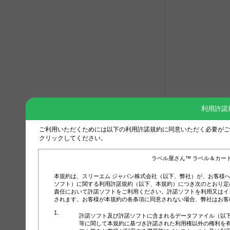
利用許諾
ご利用いただくためには以下の利用許諾規約に同意いただく必要がご
クリックしてください。
ラベル屋さん™ ラベル＆カー
本規約は、スリーエム ジャパン株式会社（以下、弊社）が、お客様
ソフト）に関する利用許諾規約（以下、本規約）につき次のとおり定
責任において許諾ソフトをご利用ください。許諾ソフトを利用又はイ
されます。お客様が本規約の各条項に同意されない場合、弊社はお客
許諾ソフト及び許諾ソフトに含まれるデータファイル（以
等に関して本規約に基づき許諾された利用権以外の権利を