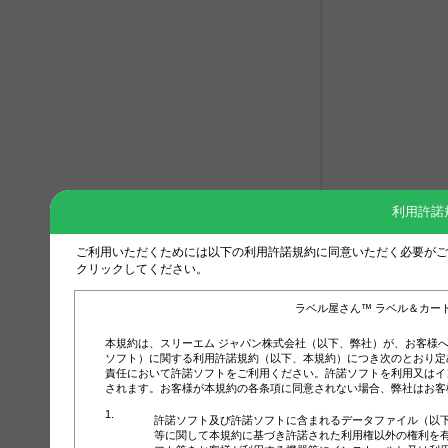
利用許諾
ご利用いただくためには以下の利用許諾規約に同意いただく必要がご
クリックしてください。
ラベル屋さん™ ラベル＆カー
本規約は、スリーエム ジャパン株式会社（以下、弊社）が、お客様
ソフト）に関する利用許諾規約（以下、本規約）につき次のとおり定
責任において許諾ソフトをご利用ください。許諾ソフトを利用又はイ
されます。お客様が本規約の各条項に同意されない場合、弊社はお客
許諾ソフト及び許諾ソフトに含まれるデータファイル（以
等に関して本規約に基づき許諾された利用権以外の権利を