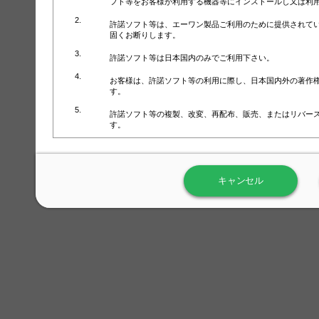
フト等をお客様が利用する機器等にインストールし又は利
許諾ソフト等は、エーワン製品ご利用のために提供されて
固くお断りします。
許諾ソフト等は日本国内のみでご利用下さい。
お客様は、許諾ソフト等の利用に際し、日本国内外の著作
す。
許諾ソフト等の複製、改変、再配布、販売、またはリバー
す。
ラベル屋さん™ソフトウェアのホームページ（
https://www.
用しないで下さい。記載されている動作環境以外では許諾
キャンセル
弊社が取得・保有するお客様の個人情報の利用等につきま
について」（URL:
https://www.3mcompany.jp/3M/ja_JP/comp
弊社では弊社の商品・サービスの開発及び改善のために、
よる許諾ソフト等の起動、用紙・テンプレート、印刷枚数
履歴情報）を収集しています。履歴情報にはお客様個人を
定され得る情報として利用することはありません。履歴情
改善のためにのみ使用されます。それ以外の目的で使用さ
弊社は、以下の事項を保証いたしかねます。
①許諾ソフト等が正常にインストールまたは使用できるこ
②許諾ソフト等がエラー・バグ等の不具合がないこと
③許諾ソフト等が特定の要求を満たすこと、許諾ソフト等