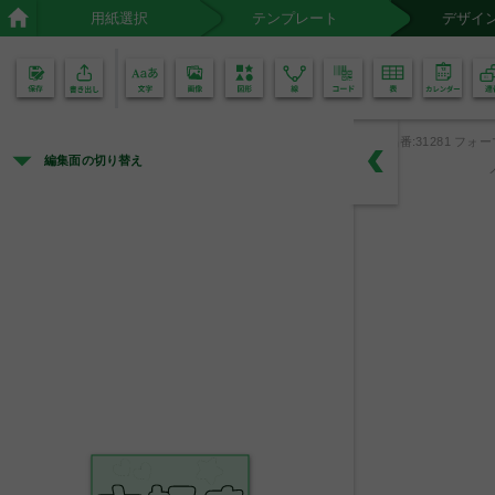
用紙選択
テンプレート
デザイ
02
01
品番:31281 フォー
編集面の切り替え