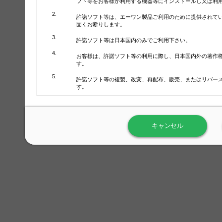
フト等をお客様が利用する機器等にインストールし又は利
許諾ソフト等は、エーワン製品ご利用のために提供されて
固くお断りします。
許諾ソフト等は日本国内のみでご利用下さい。
お客様は、許諾ソフト等の利用に際し、日本国内外の著作
す。
許諾ソフト等の複製、改変、再配布、販売、またはリバー
す。
ラベル屋さん™ソフトウェアのホームページ（
https://www.
用しないで下さい。記載されている動作環境以外では許諾
キャンセル
弊社が取得・保有するお客様の個人情報の利用等につきま
について」（URL:
https://www.3mcompany.jp/3M/ja_JP/comp
弊社では弊社の商品・サービスの開発及び改善のために、
よる許諾ソフト等の起動、用紙・テンプレート、印刷枚数
履歴情報）を収集しています。履歴情報にはお客様個人を
定され得る情報として利用することはありません。履歴情
改善のためにのみ使用されます。それ以外の目的で使用さ
弊社は、以下の事項を保証いたしかねます。
①許諾ソフト等が正常にインストールまたは使用できるこ
②許諾ソフト等がエラー・バグ等の不具合がないこと
③許諾ソフト等が特定の要求を満たすこと、許諾ソフト等