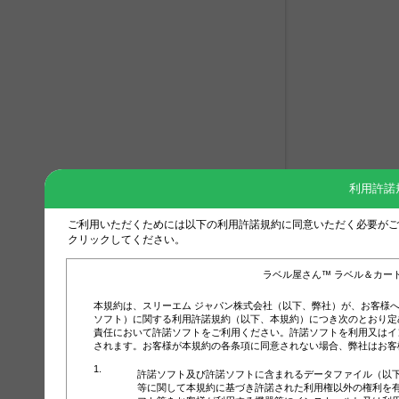
利用許諾
ご利用いただくためには以下の利用許諾規約に同意いただく必要がご
クリックしてください。
ラベル屋さん™ ラベル＆カー
本規約は、スリーエム ジャパン株式会社（以下、弊社）が、お客様
ソフト）に関する利用許諾規約（以下、本規約）につき次のとおり定
責任において許諾ソフトをご利用ください。許諾ソフトを利用又はイ
されます。お客様が本規約の各条項に同意されない場合、弊社はお客
許諾ソフト及び許諾ソフトに含まれるデータファイル（以
等に関して本規約に基づき許諾された利用権以外の権利を