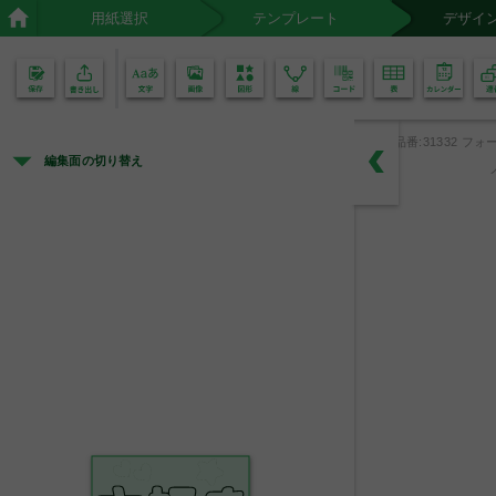
用紙選択
テンプレート
デザイ
02
01
品番:31332 フォー
編集面の切り替え