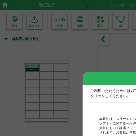
用紙選択
テンプレート
編集面の切り替え
設計・デザイン部
A-one Co.,Ltd.
ご利用いただくためには以
クリックしてください。
本規約は、スリーエム 
ソフト）に関する利用許
責任において許諾ソフト
されます。お客様が本規