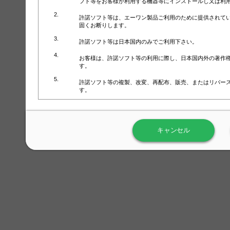
フト等をお客様が利用する機器等にインストールし又は利
許諾ソフト等は、エーワン製品ご利用のために提供されて
固くお断りします。
許諾ソフト等は日本国内のみでご利用下さい。
お客様は、許諾ソフト等の利用に際し、日本国内外の著作
す。
許諾ソフト等の複製、改変、再配布、販売、またはリバー
す。
ラベル屋さん™ソフトウェアのホームページ（
https://www.
用しないで下さい。記載されている動作環境以外では許諾
キャンセル
弊社が取得・保有するお客様の個人情報の利用等につきま
について」（URL:
https://www.3mcompany.jp/3M/ja_JP/comp
弊社では弊社の商品・サービスの開発及び改善のために、
よる許諾ソフト等の起動、用紙・テンプレート、印刷枚数
履歴情報）を収集しています。履歴情報にはお客様個人を
定され得る情報として利用することはありません。履歴情
改善のためにのみ使用されます。それ以外の目的で使用さ
弊社は、以下の事項を保証いたしかねます。
①許諾ソフト等が正常にインストールまたは使用できるこ
②許諾ソフト等がエラー・バグ等の不具合がないこと
③許諾ソフト等が特定の要求を満たすこと、許諾ソフト等