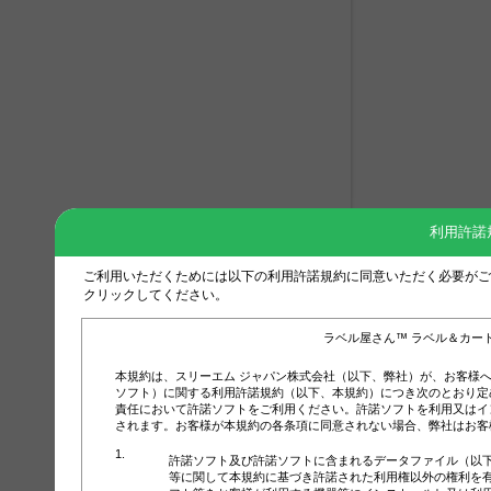
利用許諾
ご利用いただくためには以下の利用許諾規約に同意いただく必要がご
クリックしてください。
ラベル屋さん™ ラベル＆カー
本規約は、スリーエム ジャパン株式会社（以下、弊社）が、お客様
ソフト）に関する利用許諾規約（以下、本規約）につき次のとおり定
責任において許諾ソフトをご利用ください。許諾ソフトを利用又はイ
されます。お客様が本規約の各条項に同意されない場合、弊社はお客
許諾ソフト及び許諾ソフトに含まれるデータファイル（以
等に関して本規約に基づき許諾された利用権以外の権利を