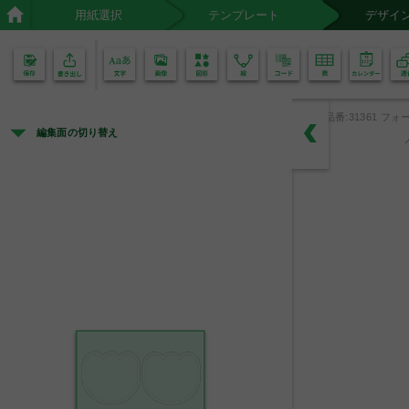
用紙選択
テンプレート
デザイ
02
01
品番:31361 フォー
編集面の切り替え