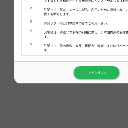
フト等をお客様が利用する機器等にインストールし又は利
許諾ソフト等は、エーワン製品ご利用のために提供されて
固くお断りします。
許諾ソフト等は日本国内のみでご利用下さい。
お客様は、許諾ソフト等の利用に際し、日本国内外の著作
す。
許諾ソフト等の複製、改変、再配布、販売、またはリバー
す。
ラベル屋さん™ソフトウェアのホームページ（
https://www.
用しないで下さい。記載されている動作環境以外では許諾
キャンセル
弊社が取得・保有するお客様の個人情報の利用等につきま
について」（URL:
https://www.3mcompany.jp/3M/ja_JP/comp
弊社では弊社の商品・サービスの開発及び改善のために、
よる許諾ソフト等の起動、用紙・テンプレート、印刷枚数
履歴情報）を収集しています。履歴情報にはお客様個人を
定され得る情報として利用することはありません。履歴情
改善のためにのみ使用されます。それ以外の目的で使用さ
弊社は、以下の事項を保証いたしかねます。
①許諾ソフト等が正常にインストールまたは使用できるこ
②許諾ソフト等がエラー・バグ等の不具合がないこと
③許諾ソフト等が特定の要求を満たすこと、許諾ソフト等