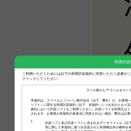
利用許諾
ご利用いただくためには以下の利用許諾規約に同意いただく必要がご
クリックしてください。
ラベル屋さん™ ラベル＆カー
本規約は、スリーエム ジャパン株式会社（以下、弊社）が、お客様
ソフト）に関する利用許諾規約（以下、本規約）につき次のとおり定
責任において許諾ソフトをご利用ください。許諾ソフトを利用又はイ
されます。お客様が本規約の各条項に同意されない場合、弊社はお客
許諾ソフト及び許諾ソフトに含まれるデータファイル（以
等に関して本規約に基づき許諾された利用権以外の権利を