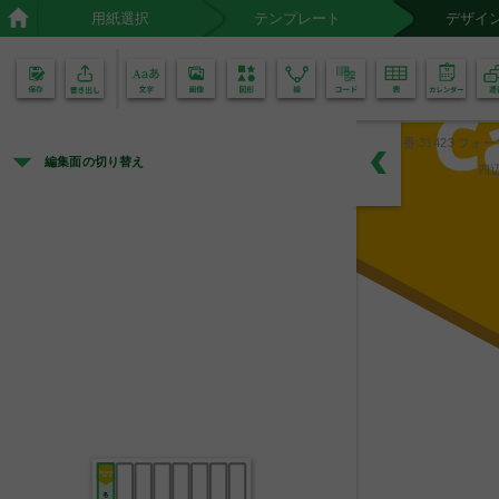
B
u
s
用紙選択
テンプレート
デザイ
02
01
C
品番:31423 フォー
編集面の切り替え
四
B
u
s
i
n
e
s
s
C
a
r
d
名