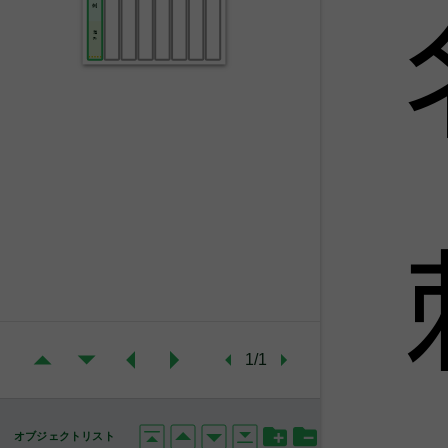
刺
海
外
1/1
オブジェクトリスト