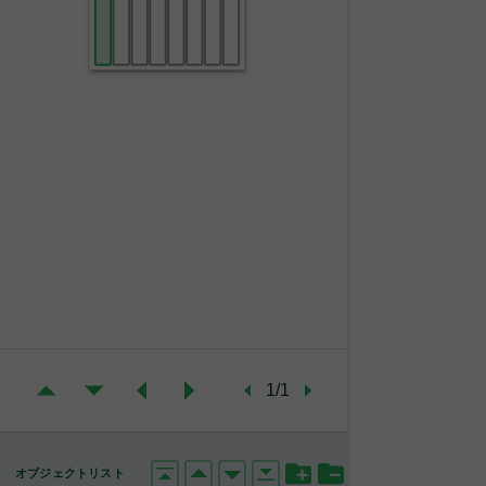
Ｘ
年
分
関
東
事
業
所
1/1
オブジェクトリスト