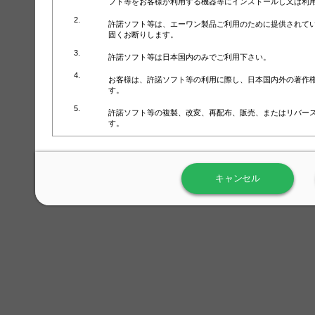
フト等をお客様が利用する機器等にインストールし又は利
許諾ソフト等は、エーワン製品ご利用のために提供されて
固くお断りします。
許諾ソフト等は日本国内のみでご利用下さい。
お客様は、許諾ソフト等の利用に際し、日本国内外の著作
す。
許諾ソフト等の複製、改変、再配布、販売、またはリバー
す。
ラベル屋さん™ソフトウェアのホームページ（
https://www.
用しないで下さい。記載されている動作環境以外では許諾
キャンセル
弊社が取得・保有するお客様の個人情報の利用等につきま
について」（URL:
https://www.3mcompany.jp/3M/ja_JP/comp
弊社では弊社の商品・サービスの開発及び改善のために、
よる許諾ソフト等の起動、用紙・テンプレート、印刷枚数
履歴情報）を収集しています。履歴情報にはお客様個人を
定され得る情報として利用することはありません。履歴情
改善のためにのみ使用されます。それ以外の目的で使用さ
弊社は、以下の事項を保証いたしかねます。
①許諾ソフト等が正常にインストールまたは使用できるこ
②許諾ソフト等がエラー・バグ等の不具合がないこと
③許諾ソフト等が特定の要求を満たすこと、許諾ソフト等