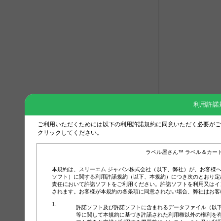
利用許諾
ご利用いただくためには以下の利用許諾規約に同意いただく必要がご
クリックしてください。
ラベル屋さん™ ラベル＆カー
本規約は、スリーエム ジャパン株式会社（以下、弊社）が、お客様
ソフト）に関する利用許諾規約（以下、本規約）につき次のとおり定
責任において許諾ソフトをご利用ください。許諾ソフトを利用又はイ
されます。お客様が本規約の各条項に同意されない場合、弊社はお客
許諾ソフト及び許諾ソフトに含まれるデータファイル（以
等に関して本規約に基づき許諾された利用権以外の権利を