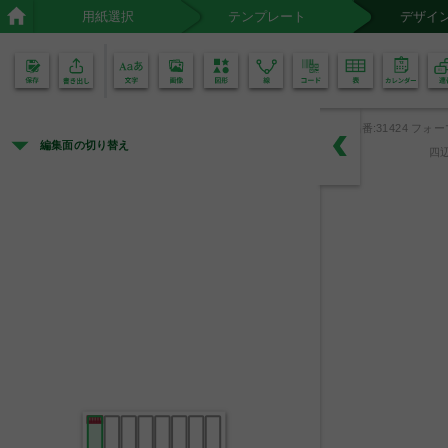
用紙選択
テンプレート
デザイ
02
01
品番:31424 フォー
編集面の切り替え
四
２
０
Ｘ