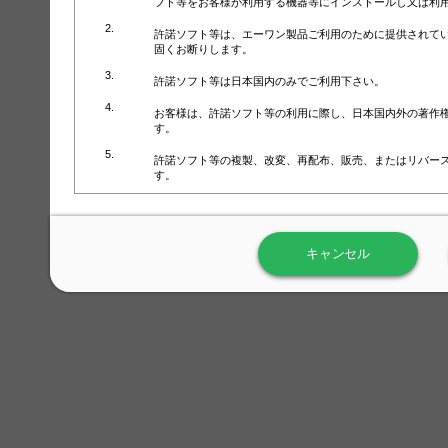
フト等をお客様が利用する機器等にインストールし又は利
許諾ソフト等は、エーワン製品ご利用のために提供されて
固くお断りします。
許諾ソフト等は日本国内のみでご利用下さい。
お客様は、許諾ソフト等の利用に際し、日本国内外の著作
す。
許諾ソフト等の複製、改変、再配布、販売、またはリバー
す。
ラベル屋さん™ソフトウェアのホームページ（
https://www.
用しないで下さい。記載されている動作環境以外では許諾
キャンセル
弊社が取得・保有するお客様の個人情報の利用等につきま
について」（URL:
https://www.3mcompany.jp/3M/ja_JP/comp
弊社では弊社の商品・サービスの開発及び改善のために、
よる許諾ソフト等の起動、用紙・テンプレート、印刷枚数
履歴情報）を収集しています。履歴情報にはお客様個人を
定され得る情報として利用することはありません。履歴情
改善のためにのみ使用されます。それ以外の目的で使用さ
弊社は、以下の事項を保証いたしかねます。
①許諾ソフト等が正常にインストールまたは使用できるこ
②許諾ソフト等がエラー・バグ等の不具合がないこと
③許諾ソフト等が特定の要求を満たすこと、許諾ソフト等