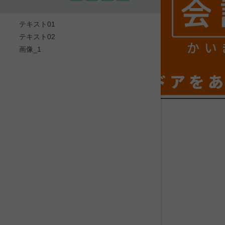
テキスト01
テキスト02
かい
画像_1
ドアを