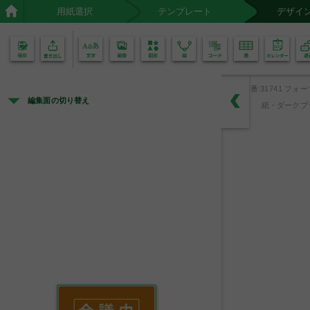
用紙選択
テンプレート
デザイ
02
01
品番:31741 フォ
編集面の切り替え
紙・ダークブ