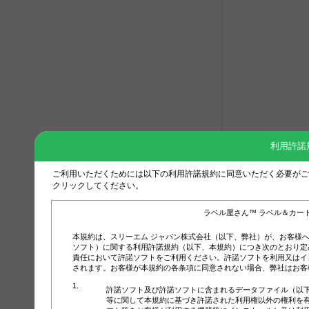
利用許諾
ご利用いただくためには以下の利用許諾規約に同意いただく必要がご
クリックしてください。
ラベル屋さん™ ラベル＆カー
本規約は、スリーエム ジャパン株式会社（以下、弊社）が、お客様
ソフト）に関する利用許諾規約（以下、本規約）につき次のとおり定
責任において許諾ソフトをご利用ください。許諾ソフトを利用又はイ
されます。お客様が本規約の各条項に同意されない場合、弊社はお客
許諾ソフト及び許諾ソフトに含まれるデータファイル（以
等に関して本規約に基づき許諾された利用権以外の権利を